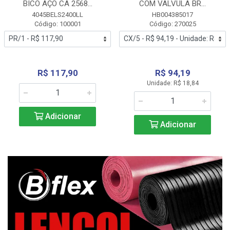
BICO AÇO CA 2568...
COM VALVULA BR...
4045BELS2400LL
HB004385017
Código: 100001
Código: 270025
R$ 117,90
R$ 94,19
Unidade: R$ 18,84
Adicionar
Adicionar