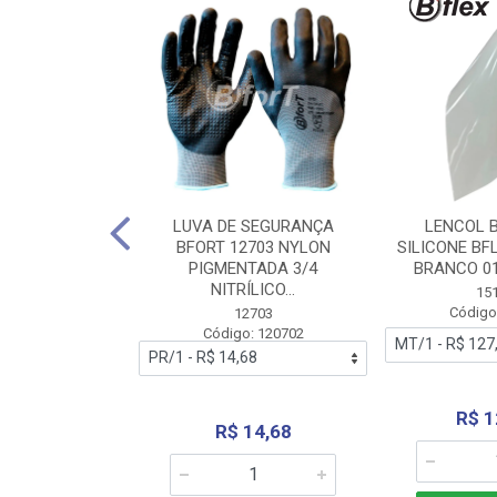
 BORRACHA
LUVA DE SEGURANÇA
LENCOL 
FLEX SEM LONA
BFORT 12703 NYLON
SILICONE BF
2,0X1000MM
PIGMENTADA 3/4
BRANCO 0
NITRÍLICO...
1179
15
: 151179
Código
12703
Código: 120702
70,66
R$ 1
R$ 14,68