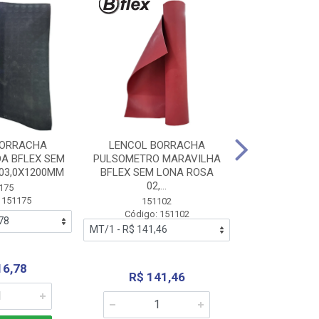
BORRACHA
LENCOL BORRACHA
LENCOL B
A BFLEX SEM
PULSOMETRO MARAVILHA
PULSOMETRO
03,0X1200MM
BFLEX SEM LONA ROSA
LONA B
02,...
02,0X1
175
 151175
151102
151
Código: 151102
Código:
16,78
R$ 141,46
R$ 14