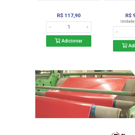
R$ 117,90
R$ 
331,36
Unidade:
Adicionar
icionar
Adi