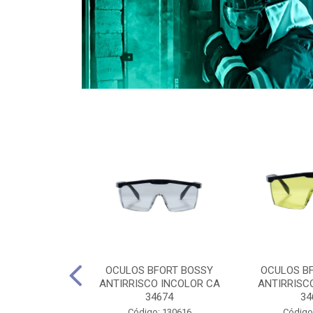
CULES 40CM
OCULOS BFORT BOSSY
OCULOS B
RO E 4,5M
ANTIRRISCO INCOLOR CA
ANTIRRISC
RIMENTO
34674
34
2D4045E
Código: 130616
Código