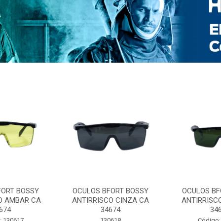
FORT BOSSY
OCULOS BFORT BOSSY
OCULOS BF
O AMBAR CA
ANTIRRISCO CINZA CA
ANTIRRISC
674
34674
34
: 130617
130618
Código: