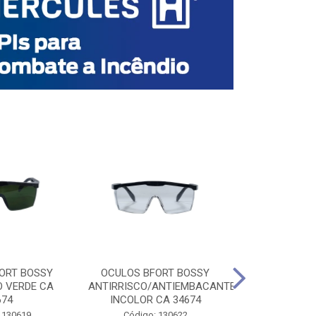
ORT BOSSY
OCULOS BFORT BOSSY
OCULOS BF
O VERDE CA
ANTIRRISCO/ANTIEMBACANTE
ANTIRRISCO/
674
INCOLOR CA 34674
VERDE C
 130619
Código: 130622
Código: