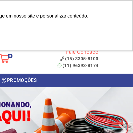
|
cliente? - Cadastrar
Área do Representante
ge em nosso site e personalizar conteúdo.
 de
Clique aqui para copiar o
código
ONTO
Fale Conosco
0
(15) 3305-8100
(11) 96393-8174
PROMOÇÕES