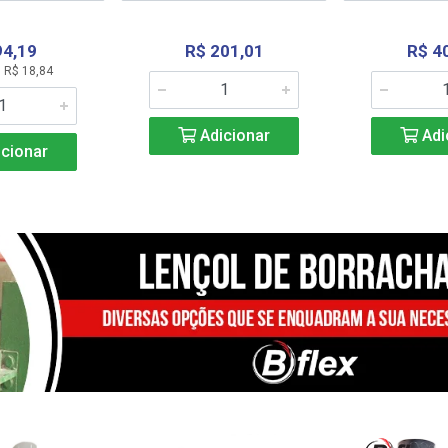
94,19
R$ 201,01
R$ 4
 R$ 18,84
Adicionar
Adi
cionar