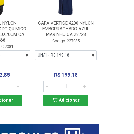
L NYLON
CAPA VERTICE 4200 NYLON
JARDINEIR
DO QUIMICO
EMBORRACHADO AZUL
NYLON EMB
20X70CM CA
MARINHO CA 28728
SANEAMEN
468
AMARE
Código: 227085
 227081
Código:
2,85
R$ 199,18
R$ 24
cionar
Adicionar
Adic