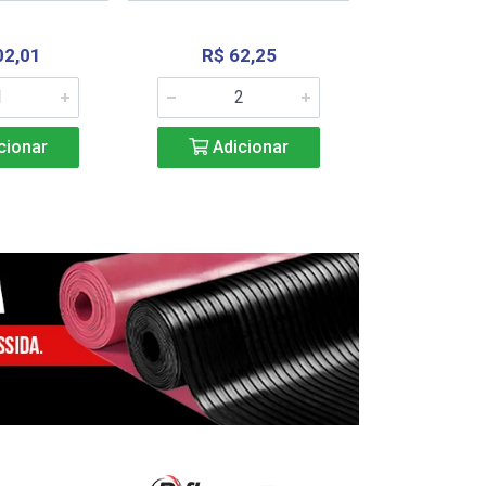
02,01
R$ 62,25
R$ 2.4
cionar
Adicionar
Adic