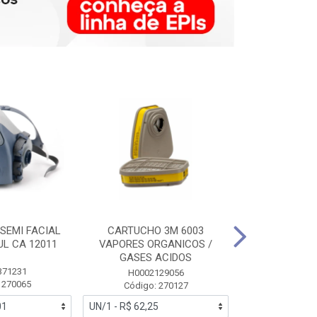
SEMI FACIAL
CARTUCHO 3M 6003
MASCARA FAC
UL CA 12011
VAPORES ORGANICOS /
3M 6700 P
GASES ACIDOS
371231
HB0043
H0002129056
 270065
Código:
Código: 270127