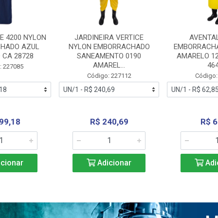
E 4200 NYLON
JARDINEIRA VERTICE
AVENTA
HADO AZUL
NYLON EMBORRACHADO
EMBORRACHA
 CA 28728
SANEAMENTO 0190
AMARELO 1
AMAREL...
46
: 227085
Código: 227112
Código:
99,18
R$ 240,69
R$ 6
cionar
Adicionar
Adi