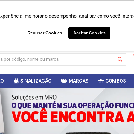
|
Já é cliente? - Entrar
Não é 
experiência, melhorar o desempenho, analisar como você intera
10%
PRIMEIRACOMPRA
 cupom
para
DESC
ganhar
Recusar Cookies
Aceitar Cookies
RO
SINALIZAÇÃO
MARCAS
COMBOS