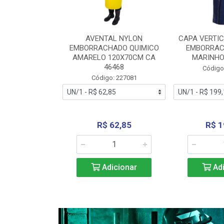
RA VERTICE
AVENTAL NYLON
CAPA VERTIC
BORRACHADO
EMBORRACHADO QUIMICO
EMBORRAC
ENTO 0190
AMARELO 120X70CM CA
MARINHO
REL...
46468
Código
: 227112
Código: 227081
240,69
R$ 62,85
R$ 1
icionar
Adicionar
Adi