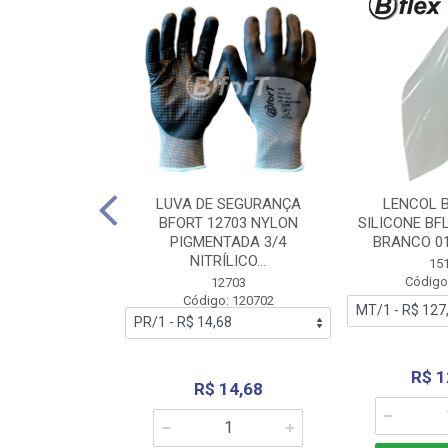
 BORRACHA
LUVA DE SEGURANÇA
LENCOL 
FLEX SEM LONA
BFORT 12703 NYLON
SILICONE BF
2,0X1000MM
PIGMENTADA 3/4
BRANCO 0
NITRÍLICO...
1179
15
: 151179
Código
12703
Código: 120702
70,66
R$ 1
R$ 14,68