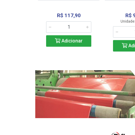
R$ 117,90
R$ 
331,36
Unidade:
Adicionar
icionar
Adi