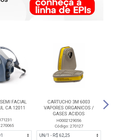
SEMI FACIAL
CARTUCHO 3M 6003
MASCARA FAC
UL CA 12011
VAPORES ORGANICOS /
3M 6700 P
GASES ACIDOS
371231
HB0043
H0002129056
 270065
Código:
Código: 270127