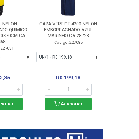
L NYLON
CAPA VERTICE 4200 NYLON
JARDINEIR
DO QUIMICO
EMBORRACHADO AZUL
NYLON EMB
20X70CM CA
MARINHO CA 28728
SANEAMEN
468
AMARE
Código: 227085
 227081
Código:
2,85
R$ 199,18
R$ 24
cionar
Adicionar
Adic