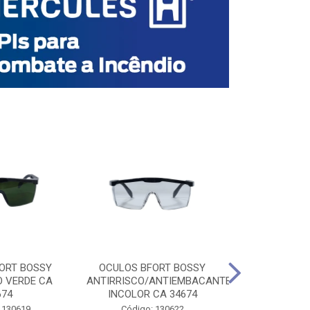
ORT BOSSY
OCULOS BFORT BOSSY
OCULOS BF
O VERDE CA
ANTIRRISCO/ANTIEMBACANTE
ANTIRRISCO/
674
INCOLOR CA 34674
VERDE C
 130619
Código: 130622
Código: