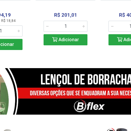
94,19
R$ 201,01
R$ 4
 R$ 18,84
Adicionar
Adi
cionar