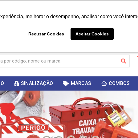
|
Já é cliente? - Entrar
Não é 
experiência, melhorar o desempenho, analisar como você intera
10%
PRIMEIRACOMPRA
 cupom
para
DESC
ganhar
Recusar Cookies
Aceitar Cookies
RO
SINALIZAÇÃO
MARCAS
COMBOS