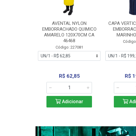
RA VERTICE
AVENTAL NYLON
CAPA VERTIC
BORRACHADO
EMBORRACHADO QUIMICO
EMBORRAC
ENTO 0190
AMARELO 120X70CM CA
MARINHO
REL...
46468
Código
: 227112
Código: 227081
240,69
R$ 62,85
R$ 1
icionar
Adicionar
Adi