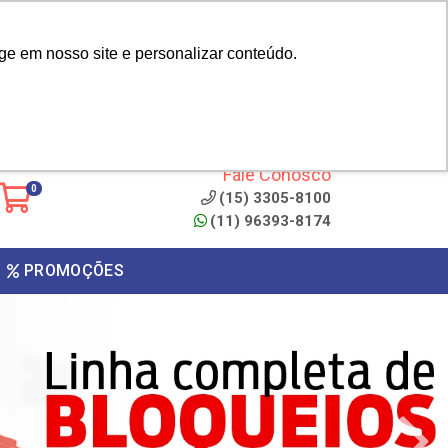
|
cliente? - Cadastrar
Área do Representante
ge em nosso site e personalizar conteúdo.
 de
Clique aqui para copiar o
código
ONTO
Fale Conosco
0
(15) 3305-8100
(11) 96393-8174
PROMOÇÕES