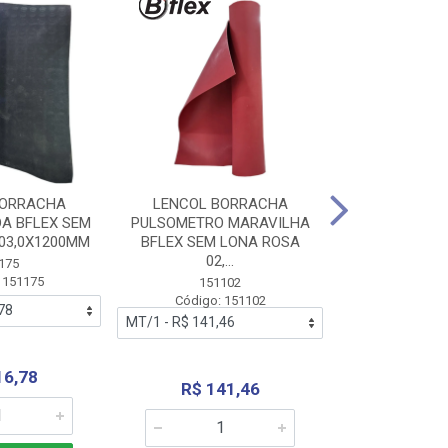
BORRACHA
LENCOL BORRACHA
LENCOL B
A BFLEX SEM
PULSOMETRO MARAVILHA
PULSOMETRO
03,0X1200MM
BFLEX SEM LONA ROSA
LONA B
02,...
02,0X1
175
 151175
151102
151
Código: 151102
Código:
16,78
R$ 141,46
R$ 14