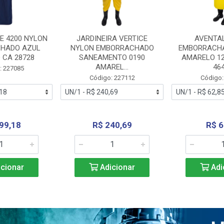
E 4200 NYLON
JARDINEIRA VERTICE
AVENTA
HADO AZUL
NYLON EMBORRACHADO
EMBORRACHA
 CA 28728
SANEAMENTO 0190
AMARELO 1
AMAREL...
46
: 227085
Código: 227112
Código:
99,18
R$ 240,69
R$ 6
cionar
Adicionar
Adi