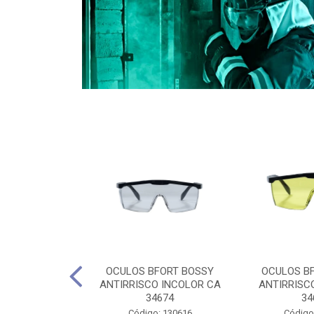
CULES 40CM
OCULOS BFORT BOSSY
OCULOS B
RO E 4,5M
ANTIRRISCO INCOLOR CA
ANTIRRISC
RIMENTO
34674
34
2D4045E
Código: 130616
Código