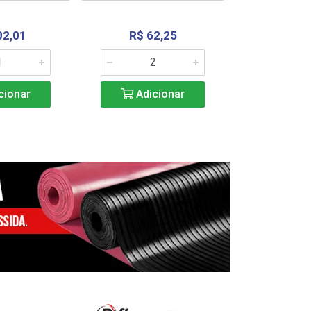
02,01
R$ 62,25
R$ 2.4
cionar
Adicionar
Adic