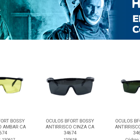
FORT BOSSY
OCULOS BFORT BOSSY
OCULOS BF
O AMBAR CA
ANTIRRISCO CINZA CA
ANTIRRISC
674
34674
34
: 130617
130618
Código: