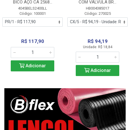
BICO AÇO CA 2568...
COM VALVULA BR...
4045BELS2400LL
HB004385017
Código: 100001
Código: 270025
R$ 117,90
R$ 94,19
Unidade: R$ 18,84
Adicionar
Adicionar