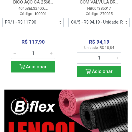
BICO AÇO CA 2568...
COM VALVULA BR...
4045BELS2400LL
HB004385017
Código: 100001
Código: 270025
R$ 117,90
R$ 94,19
Unidade: R$ 18,84
Adicionar
Adicionar