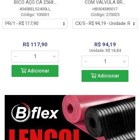
BICO AÇO CA 2568...
COM VALVULA BR...
4045BELS2400LL
HB004385017
Código: 100001
Código: 270025
R$ 117,90
R$ 94,19
Unidade: R$ 18,84
Adicionar
Adicionar