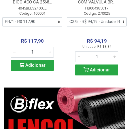
BICO AÇO CA 2568...
COM VALVULA BR...
4045BELS2400LL
HB004385017
Código: 100001
Código: 270025
R$ 117,90
R$ 94,19
Unidade: R$ 18,84
Adicionar
Adicionar