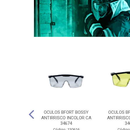
CULES 40CM
OCULOS BFORT BOSSY
OCULOS B
RO E 4,5M
ANTIRRISCO INCOLOR CA
ANTIRRISC
RIMENTO
34674
34
2D4045E
Código: 130616
Código