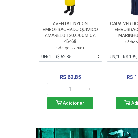
RA VERTICE
AVENTAL NYLON
CAPA VERTIC
BORRACHADO
EMBORRACHADO QUIMICO
EMBORRAC
ENTO 0190
AMARELO 120X70CM CA
MARINHO
REL...
46468
Código
: 227112
Código: 227081
240,69
R$ 62,85
R$ 1
icionar
Adicionar
Adi