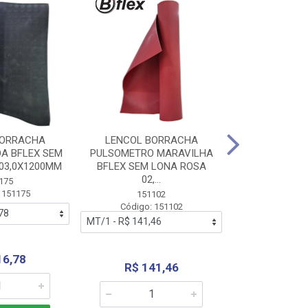
BORRACHA
LENCOL BORRACHA
LENCOL B
A BFLEX SEM
PULSOMETRO MARAVILHA
PULSOMETRO
03,0X1200MM
BFLEX SEM LONA ROSA
LONA B
02,...
02,0X1
175
 151175
151102
151
Código: 151102
Código:
16,78
R$ 141,46
R$ 14