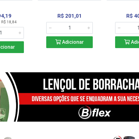
94,19
R$ 201,01
R$ 4
 R$ 18,84
Adicionar
Adi
cionar