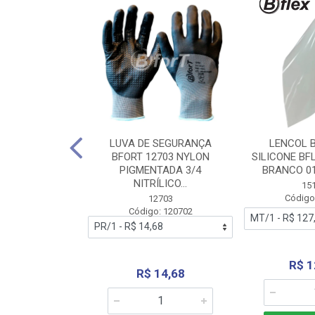
 BORRACHA
LUVA DE SEGURANÇA
LENCOL 
FLEX SEM LONA
BFORT 12703 NYLON
SILICONE BF
2,0X1000MM
PIGMENTADA 3/4
BRANCO 0
NITRÍLICO...
1179
15
: 151179
Código
12703
Código: 120702
70,66
R$ 1
R$ 14,68