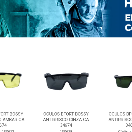
FORT BOSSY
OCULOS BFORT BOSSY
OCULOS BF
O AMBAR CA
ANTIRRISCO CINZA CA
ANTIRRISC
674
34674
34
: 130617
130618
Código: