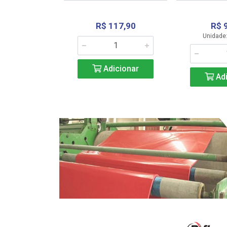
R$ 117,90
R$ 
331,36
Unidade:
Adicionar
icionar
Adi