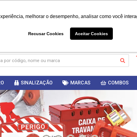
|
Já é cliente? - Entrar
Não é 
experiência, melhorar o desempenho, analisar como você intera
10%
PRIMEIRACOMPRA
 cupom
para
DESC
ganhar
Recusar Cookies
Aceitar Cookies
RO
SINALIZAÇÃO
MARCAS
COMBOS