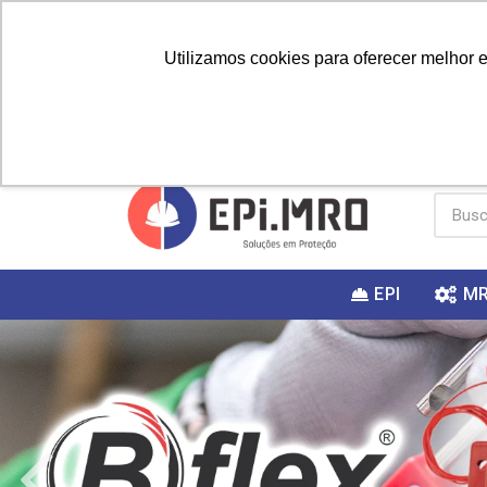
Utilizamos cookies para oferecer melhor 
PRIMEIRA
Vai fazer a
Utilize o
COMPRA?
EPI
M