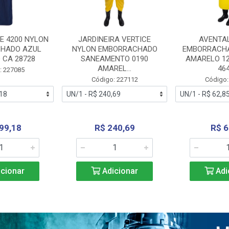
E 4200 NYLON
JARDINEIRA VERTICE
AVENTA
HADO AZUL
NYLON EMBORRACHADO
EMBORRACHA
 CA 28728
SANEAMENTO 0190
AMARELO 1
AMAREL...
46
: 227085
Código: 227112
Código:
99,18
R$ 240,69
R$ 6
cionar
Adicionar
Adi