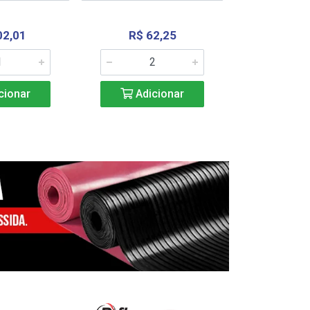
02,01
R$ 62,25
R$ 2.4
cionar
Adicionar
Adic