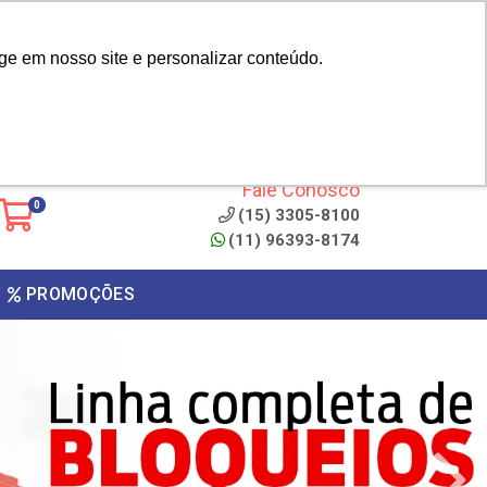
|
cliente? - Cadastrar
Área do Representante
ge em nosso site e personalizar conteúdo.
 de
Clique aqui para copiar o
código
ONTO
Fale Conosco
0
(15) 3305-8100
(11) 96393-8174
PROMOÇÕES