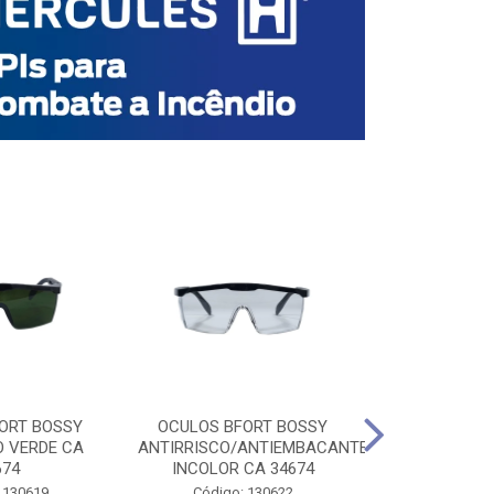
ORT BOSSY
OCULOS BFORT BOSSY
OCULOS BF
O VERDE CA
ANTIRRISCO/ANTIEMBACANTE
ANTIRRISCO/
674
INCOLOR CA 34674
VERDE C
 130619
Código: 130622
Código: