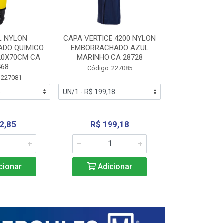
L NYLON
CAPA VERTICE 4200 NYLON
JARDINEIR
DO QUIMICO
EMBORRACHADO AZUL
NYLON EMB
20X70CM CA
MARINHO CA 28728
SANEAMEN
468
AMARE
Código: 227085
 227081
Código:
2,85
R$ 199,18
R$ 24
cionar
Adicionar
Adic