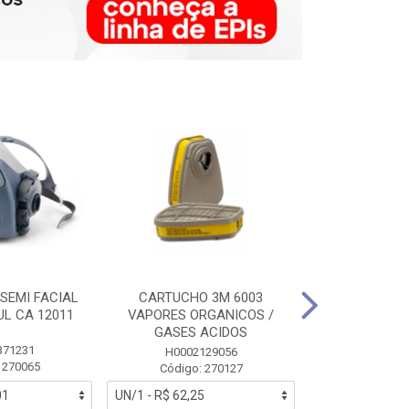
SEMI FACIAL
CARTUCHO 3M 6003
MASCARA FAC
UL CA 12011
VAPORES ORGANICOS /
3M 6700 P
GASES ACIDOS
371231
HB0043
H0002129056
 270065
Código:
Código: 270127