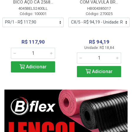
BICO AÇO CA 2568...
COM VALVULA BR...
4045BELS2400LL
HB004385017
Código: 100001
Código: 270025
R$ 117,90
R$ 94,19
Unidade: R$ 18,84
Adicionar
Adicionar