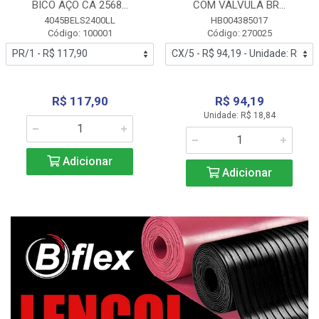
BICO AÇO CA 2568...
COM VALVULA BR...
4045BELS2400LL
HB004385017
Código: 100001
Código: 270025
R$ 117,90
R$ 94,19
Unidade: R$ 18,84
Adicionar
Adicionar