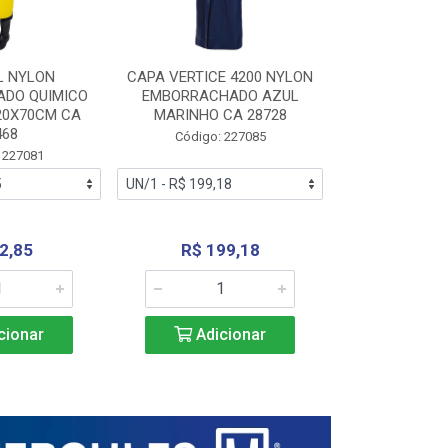
L NYLON
CAPA VERTICE 4200 NYLON
JARDINEIR
DO QUIMICO
EMBORRACHADO AZUL
NYLON EMB
20X70CM CA
MARINHO CA 28728
SANEAMEN
468
AMARE
Código: 227085
 227081
Código:
2,85
R$ 199,18
R$ 24
cionar
Adicionar
Adic