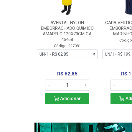
RA VERTICE
AVENTAL NYLON
CAPA VERTIC
BORRACHADO
EMBORRACHADO QUIMICO
EMBORRAC
ENTO 0190
AMARELO 120X70CM CA
MARINHO
REL...
46468
Código
: 227112
Código: 227081
240,69
R$ 62,85
R$ 1
icionar
Adicionar
Adi