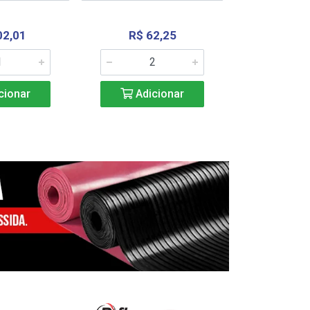
02,01
R$ 62,25
R$ 2.4
cionar
Adicionar
Adic