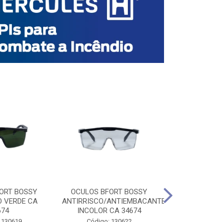
ORT BOSSY
OCULOS BFORT BOSSY
OCULOS BF
O VERDE CA
ANTIRRISCO/ANTIEMBACANTE
ANTIRRISCO/
674
INCOLOR CA 34674
VERDE C
 130619
Código: 130622
Código: