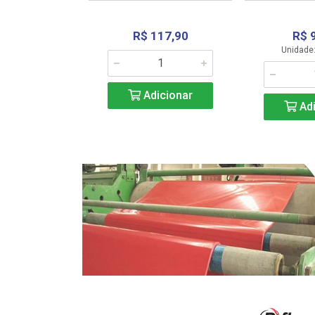
R$ 117,90
R$ 
331,36
Unidade:
Adicionar
icionar
Adi