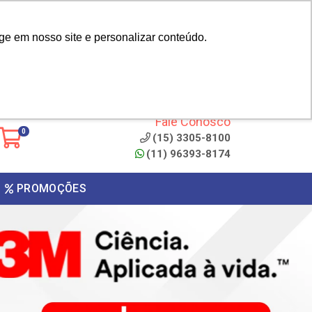
|
cliente? - Cadastrar
Área do Representante
ge em nosso site e personalizar conteúdo.
 de
Clique aqui para copiar o
código
ONTO
Fale Conosco
0
(15) 3305-8100
(11) 96393-8174
PROMOÇÕES