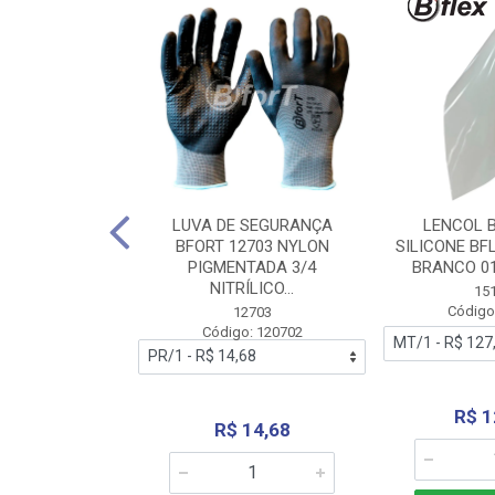
 BORRACHA
LUVA DE SEGURANÇA
LENCOL 
FLEX SEM LONA
BFORT 12703 NYLON
SILICONE BF
2,0X1000MM
PIGMENTADA 3/4
BRANCO 0
NITRÍLICO...
1179
15
: 151179
Código
12703
Código: 120702
70,66
R$ 1
R$ 14,68