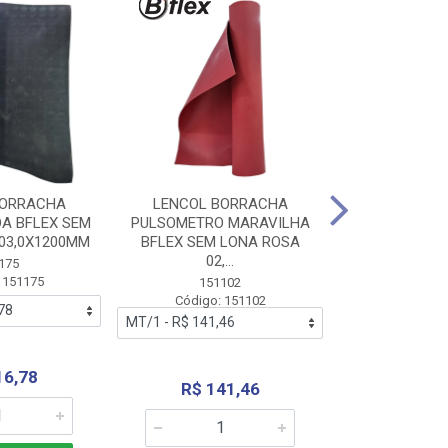
BORRACHA
LENCOL BORRACHA
LENCOL B
A BFLEX SEM
PULSOMETRO MARAVILHA
PULSOMETRO
03,0X1200MM
BFLEX SEM LONA ROSA
LONA B
02,...
02,0X1
175
 151175
151102
151
Código: 151102
Código:
16,78
R$ 141,46
R$ 14