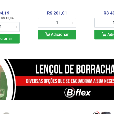
94,19
R$ 201,01
R$ 4
 R$ 18,84
Adicionar
Adi
cionar