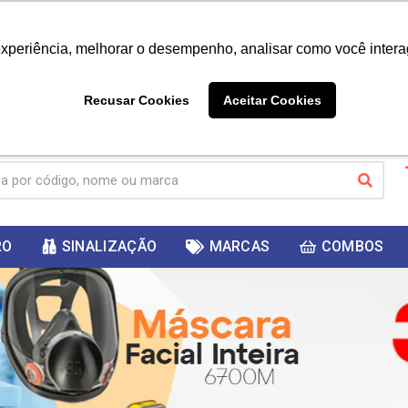
|
Já é cliente? - Entrar
Não é 
experiência, melhorar o desempenho, analisar como você intera
10%
PRIMEIRACOMPRA
 cupom
para
DESC
ganhar
Recusar Cookies
Aceitar Cookies
RO
SINALIZAÇÃO
MARCAS
COMBOS