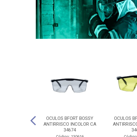
CULES 40CM
OCULOS BFORT BOSSY
OCULOS B
RO E 4,5M
ANTIRRISCO INCOLOR CA
ANTIRRISC
RIMENTO
34674
34
2D4045E
Código: 130616
Código