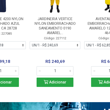
E 4200 NYLON
JARDINEIRA VERTICE
AVENTA
HADO AZUL
NYLON EMBORRACHADO
EMBORRACHA
 CA 28728
SANEAMENTO 0190
AMARELO 1
AMAREL...
46
: 227085
Código: 227112
Código:
99,18
R$ 240,69
R$ 6
cionar
Adicionar
Adi