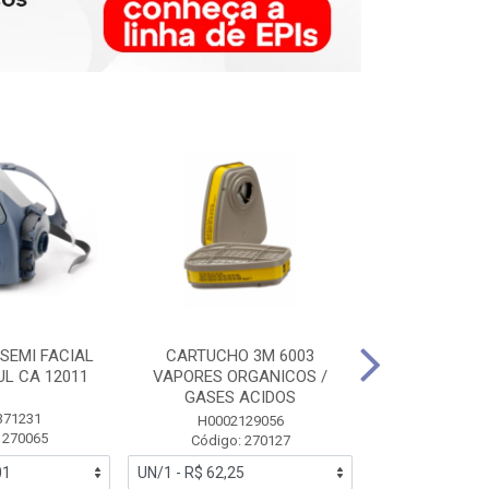
SEMI FACIAL
CARTUCHO 3M 6003
MASCARA FAC
UL CA 12011
VAPORES ORGANICOS /
3M 6700 P
GASES ACIDOS
371231
HB0043
H0002129056
 270065
Código:
Código: 270127