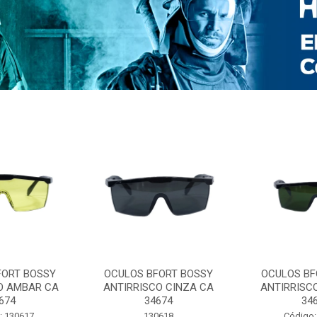
FORT BOSSY
OCULOS BFORT BOSSY
OCULOS BF
O AMBAR CA
ANTIRRISCO CINZA CA
ANTIRRISC
674
34674
34
: 130617
130618
Código: