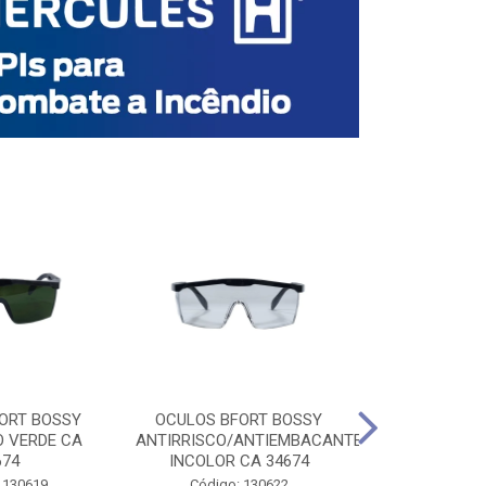
ORT BOSSY
OCULOS BFORT BOSSY
OCULOS BF
O VERDE CA
ANTIRRISCO/ANTIEMBACANTE
ANTIRRISCO/
674
INCOLOR CA 34674
VERDE C
 130619
Código: 130622
Código: