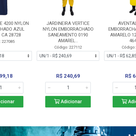
E 4200 NYLON
JARDINEIRA VERTICE
AVENTA
HADO AZUL
NYLON EMBORRACHADO
EMBORRACHA
 CA 28728
SANEAMENTO 0190
AMARELO 1
AMAREL...
46
: 227085
Código: 227112
Código:
99,18
R$ 240,69
R$ 6
cionar
Adicionar
Adi