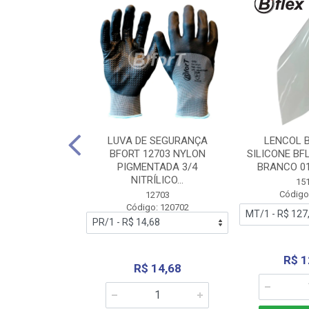
 BORRACHA
LUVA DE SEGURANÇA
LENCOL 
FLEX SEM LONA
BFORT 12703 NYLON
SILICONE BF
2,0X1000MM
PIGMENTADA 3/4
BRANCO 0
NITRÍLICO...
1179
15
: 151179
Código
12703
Código: 120702
70,66
R$ 1
R$ 14,68