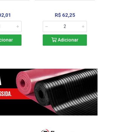
02,01
R$ 62,25
R$ 2.4
cionar
Adicionar
Adic