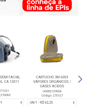
SEMI FACIAL
CARTUCHO 3M 6003
MASCARA FAC
UL CA 12011
VAPORES ORGANICOS /
3M 6700 P
GASES ACIDOS
371231
HB0043
H0002129056
 270065
Código:
Código: 270127