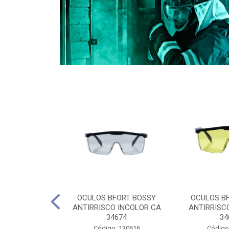
CULES 40CM
OCULOS BFORT BOSSY
OCULOS B
RO E 4,5M
ANTIRRISCO INCOLOR CA
ANTIRRISC
RIMENTO
34674
34
2D4045E
Código: 130616
Código