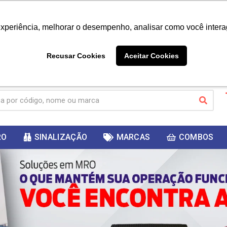
|
Já é cliente? - Entrar
Não é 
experiência, melhorar o desempenho, analisar como você intera
10%
PRIMEIRACOMPRA
 cupom
para
DESC
ganhar
Recusar Cookies
Aceitar Cookies
RO
SINALIZAÇÃO
MARCAS
COMBOS