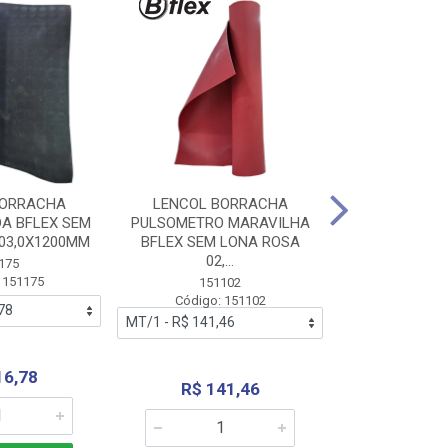
BORRACHA
LENCOL BORRACHA
LENCOL B
A BFLEX SEM
PULSOMETRO MARAVILHA
PULSOMETRO
03,0X1200MM
BFLEX SEM LONA ROSA
LONA B
02,...
02,0X1
175
 151175
151102
151
Código: 151102
Código:
16,78
R$ 141,46
R$ 14