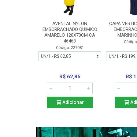
RA VERTICE
AVENTAL NYLON
CAPA VERTIC
BORRACHADO
EMBORRACHADO QUIMICO
EMBORRAC
ENTO 0190
AMARELO 120X70CM CA
MARINHO
REL...
46468
Código
: 227112
Código: 227081
240,69
R$ 62,85
R$ 1
icionar
Adicionar
Adi