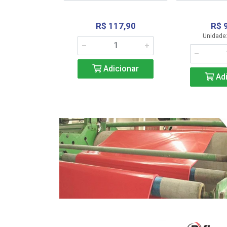
R$ 117,90
R$ 
331,36
Unidade:
Adicionar
icionar
Adi