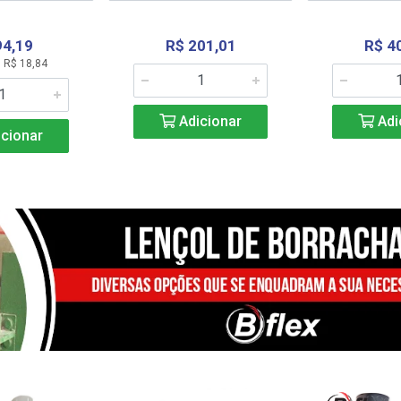
94,19
R$ 201,01
R$ 4
 R$ 18,84
Adicionar
Adi
cionar