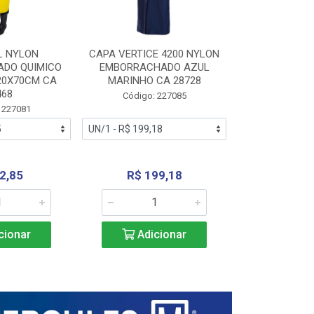
L NYLON
CAPA VERTICE 4200 NYLON
JARDINEIR
DO QUIMICO
EMBORRACHADO AZUL
NYLON EMB
20X70CM CA
MARINHO CA 28728
SANEAMEN
468
AMARE
Código: 227085
 227081
Código:
2,85
R$ 199,18
R$ 24
cionar
Adicionar
Adic