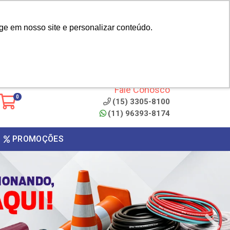
|
cliente? - Cadastrar
Área do Representante
ge em nosso site e personalizar conteúdo.
 de
Clique aqui para copiar o
código
ONTO
Fale Conosco
0
(15) 3305-8100
(11) 96393-8174
PROMOÇÕES