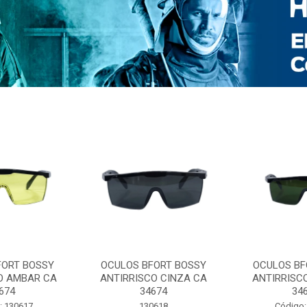
FORT BOSSY
OCULOS BFORT BOSSY
OCULOS BF
O AMBAR CA
ANTIRRISCO CINZA CA
ANTIRRISC
674
34674
34
: 130617
130618
Código: