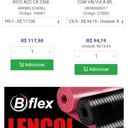
BICO AÇO CA 2568...
COM VALVULA BR...
4045BELS2400LL
HB004385017
Código: 100001
Código: 270025
R$ 117,90
R$ 94,19
Unidade: R$ 18,84
Adicionar
Adicionar