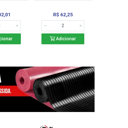
02,01
R$ 62,25
R$ 2.4
cionar
Adicionar
Adic