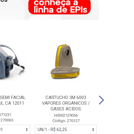
SEMI FACIAL
CARTUCHO 3M 6003
MASCARA FAC
UL CA 12011
VAPORES ORGANICOS /
3M 6700 P
GASES ACIDOS
371231
HB0043
H0002129056
 270065
Código:
Código: 270127