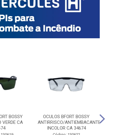
ORT BOSSY
OCULOS BFORT BOSSY
OCULOS BF
O VERDE CA
ANTIRRISCO/ANTIEMBACANTE
ANTIRRISCO/
674
INCOLOR CA 34674
VERDE C
 130619
Código: 130622
Código: