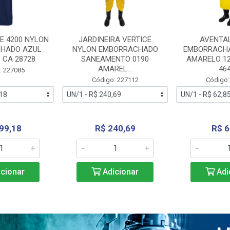
E 4200 NYLON
JARDINEIRA VERTICE
AVENTA
HADO AZUL
NYLON EMBORRACHADO
EMBORRACHA
 CA 28728
SANEAMENTO 0190
AMARELO 1
AMAREL...
46
: 227085
Código: 227112
Código:
99,18
R$ 240,69
R$ 6
cionar
Adicionar
Adi