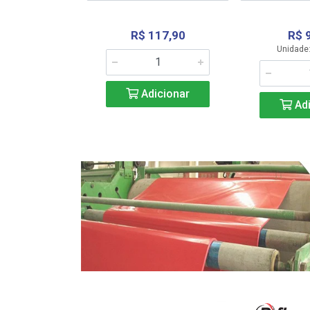
R$ 117,90
R$ 
331,36
Unidade:
Adicionar
icionar
Adi