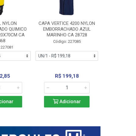
L NYLON
CAPA VERTICE 4200 NYLON
JARDINEIR
DO QUIMICO
EMBORRACHADO AZUL
NYLON EMB
20X70CM CA
MARINHO CA 28728
SANEAMEN
468
AMARE
Código: 227085
 227081
Código:
2,85
R$ 199,18
R$ 24
cionar
Adicionar
Adic