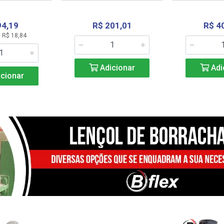
94,19
R$ 201,01
R$ 4
 R$ 18,84
Adicionar
Adi
cionar