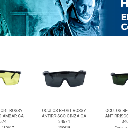
FORT BOSSY
OCULOS BFORT BOSSY
OCULOS BF
O AMBAR CA
ANTIRRISCO CINZA CA
ANTIRRISC
674
34674
34
: 130617
130618
Código: