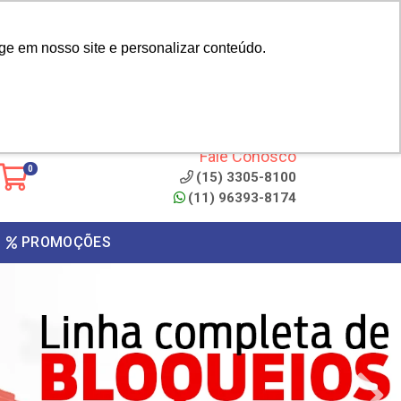
|
cliente? - Cadastrar
Área do Representante
ge em nosso site e personalizar conteúdo.
 de
Clique aqui para copiar o
código
ONTO
Fale Conosco
0
(15) 3305-8100
(11) 96393-8174
PROMOÇÕES