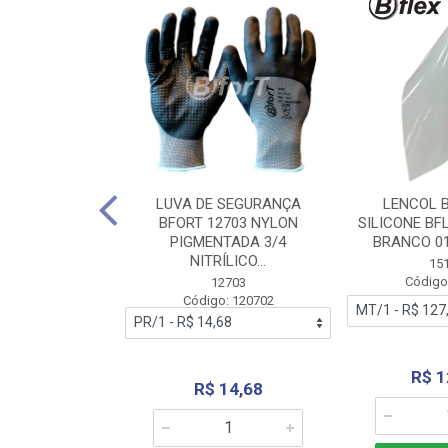
 BORRACHA
LUVA DE SEGURANÇA
LENCOL 
FLEX SEM LONA
BFORT 12703 NYLON
SILICONE BF
2,0X1000MM
PIGMENTADA 3/4
BRANCO 0
NITRÍLICO...
1179
15
: 151179
Código
12703
Código: 120702
70,66
R$ 1
R$ 14,68