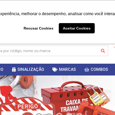
|
Já é cliente? - Entrar
Não é 
experiência, melhorar o desempenho, analisar como você intera
10%
PRIMEIRACOMPRA
 cupom
para
DESC
ganhar
Recusar Cookies
Aceitar Cookies
RO
SINALIZAÇÃO
MARCAS
COMBOS