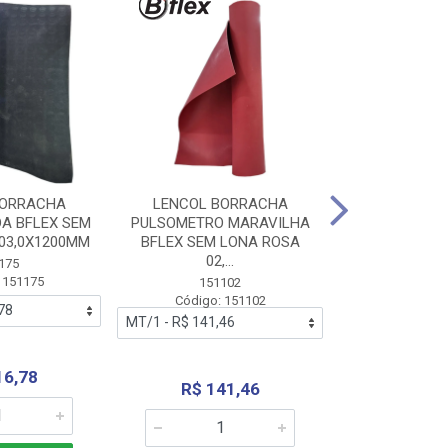
BORRACHA
LENCOL BORRACHA
LENCOL B
A BFLEX SEM
PULSOMETRO MARAVILHA
PULSOMETRO
03,0X1200MM
BFLEX SEM LONA ROSA
LONA B
02,...
02,0X1
175
 151175
151102
151
Código: 151102
Código:
16,78
R$ 141,46
R$ 14