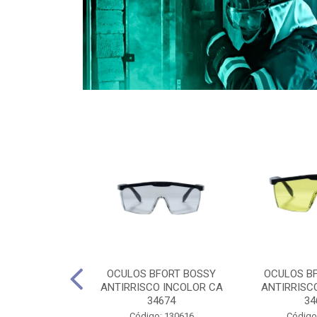
CULES 40CM
OCULOS BFORT BOSSY
OCULOS B
RO E 4,5M
ANTIRRISCO INCOLOR CA
ANTIRRISC
RIMENTO
34674
34
2D4045E
Código: 130616
Código