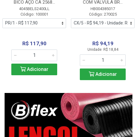
BICO AÇO CA 2568...
COM VALVULA BR...
4045BELS2400LL
HB004385017
Código: 100001
Código: 270025
R$ 117,90
R$ 94,19
Unidade: R$ 18,84
Adicionar
Adicionar