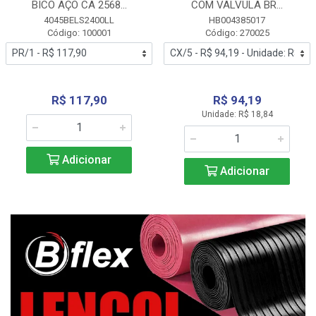
BICO AÇO CA 2568...
COM VALVULA BR...
4045BELS2400LL
HB004385017
Código: 100001
Código: 270025
R$ 117,90
R$ 94,19
Unidade: R$ 18,84
Adicionar
Adicionar