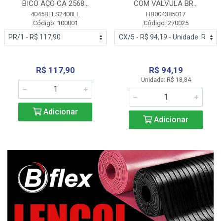
BICO AÇO CA 2568...
COM VALVULA BR...
4045BELS2400LL
HB004385017
Código: 100001
Código: 270025
R$ 117,90
R$ 94,19
Unidade: R$ 18,84
Adicionar
Adicionar