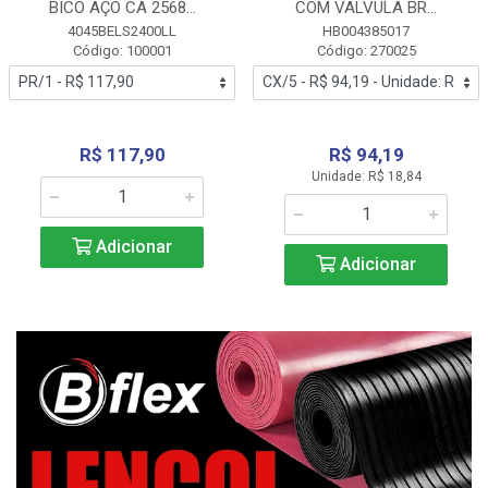
BICO AÇO CA 2568...
COM VALVULA BR...
4045BELS2400LL
HB004385017
Código: 100001
Código: 270025
R$ 117,90
R$ 94,19
Unidade: R$ 18,84
Adicionar
Adicionar