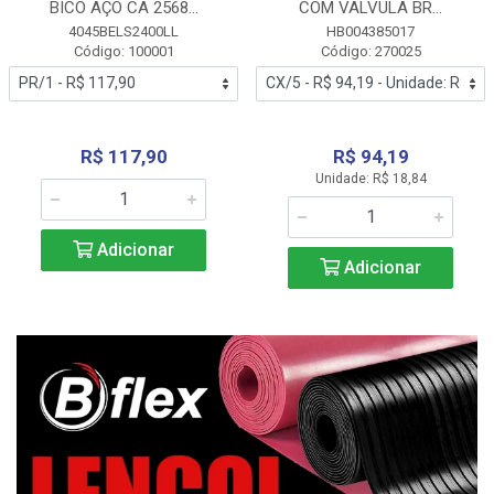
BICO AÇO CA 2568...
COM VALVULA BR...
4045BELS2400LL
HB004385017
Código: 100001
Código: 270025
R$ 117,90
R$ 94,19
Unidade: R$ 18,84
Adicionar
Adicionar