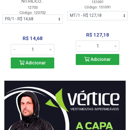
NITRÍLICO...
151091
Código: 151091
12703
Código: 120702
R$ 127,18
R$ 14,68
Adicionar
Adicionar