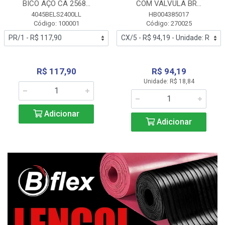
BICO AÇO CA 2568...
COM VALVULA BR...
4045BELS2400LL
HB004385017
Código: 100001
Código: 270025
R$ 117,90
R$ 94,19
Unidade: R$ 18,84
Adicionar
Adicionar