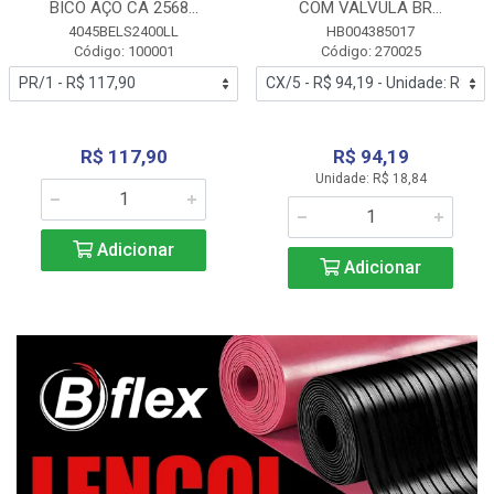
BICO AÇO CA 2568...
COM VALVULA BR...
4045BELS2400LL
HB004385017
Código: 100001
Código: 270025
R$ 117,90
R$ 94,19
Unidade: R$ 18,84
Adicionar
Adicionar