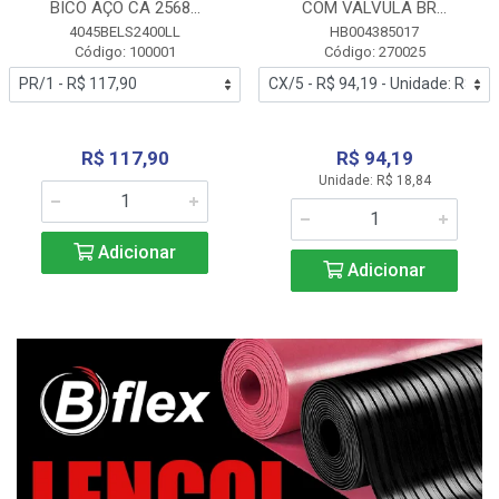
BICO AÇO CA 2568...
COM VALVULA BR...
4045BELS2400LL
HB004385017
Código: 100001
Código: 270025
R$ 117,90
R$ 94,19
Unidade: R$ 18,84
Adicionar
Adicionar