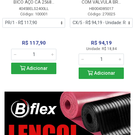
BICO AÇO CA 2568...
COM VALVULA BR...
4045BELS2400LL
HB004385017
Código: 100001
Código: 270025
R$ 117,90
R$ 94,19
Unidade: R$ 18,84
Adicionar
Adicionar