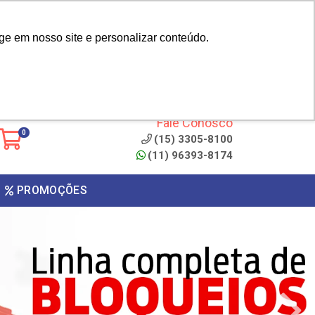
|
cliente? - Cadastrar
Área do Representante
ge em nosso site e personalizar conteúdo.
 de
Clique aqui para copiar o
código
ONTO
Fale Conosco
0
(15) 3305-8100
(11) 96393-8174
PROMOÇÕES