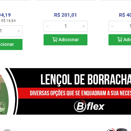
94,19
R$ 201,01
R$ 4
 R$ 18,84
Adicionar
Adi
cionar