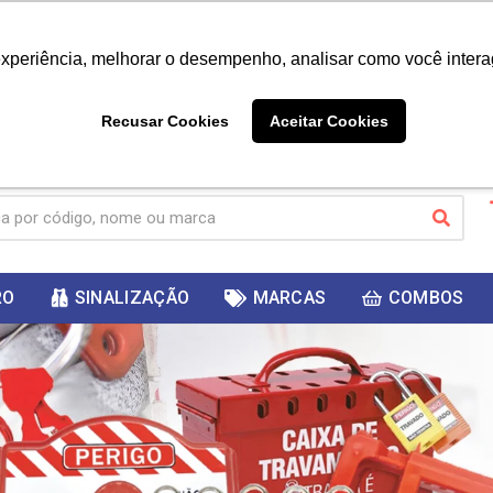
|
Já é cliente? - Entrar
Não é 
experiência, melhorar o desempenho, analisar como você intera
10%
PRIMEIRACOMPRA
 cupom
para
DESC
ganhar
Recusar Cookies
Aceitar Cookies
RO
SINALIZAÇÃO
MARCAS
COMBOS