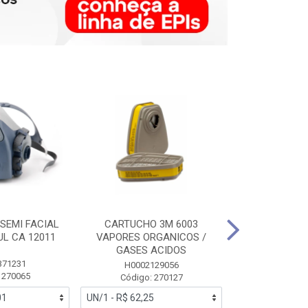
SEMI FACIAL
CARTUCHO 3M 6003
MASCARA FAC
UL CA 12011
VAPORES ORGANICOS /
3M 6700 P
GASES ACIDOS
371231
HB0043
H0002129056
 270065
Código:
Código: 270127