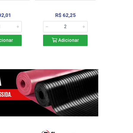
02,01
R$ 62,25
R$ 2.4
cionar
Adicionar
Adic