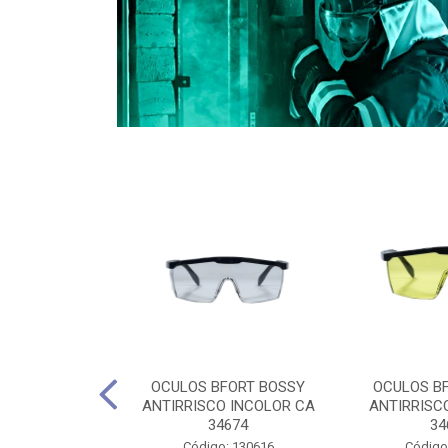
CULES 40CM
OCULOS BFORT BOSSY
OCULOS B
RO E 4,5M
ANTIRRISCO INCOLOR CA
ANTIRRISC
RIMENTO
34674
34
2D4045E
Código: 130616
Código