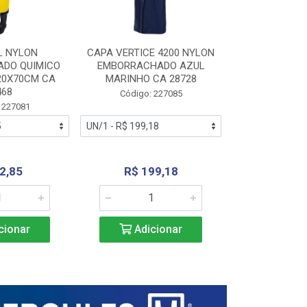
L NYLON
CAPA VERTICE 4200 NYLON
JARDINEIR
DO QUIMICO
EMBORRACHADO AZUL
NYLON EMB
20X70CM CA
MARINHO CA 28728
SANEAMEN
468
AMARE
Código: 227085
 227081
Código:
2,85
R$ 199,18
R$ 24
cionar
Adicionar
Adic