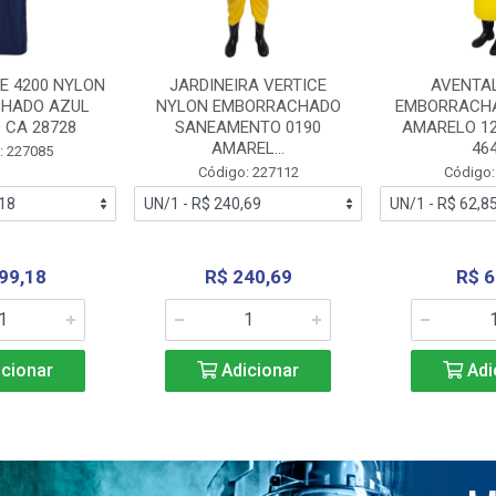
E 4200 NYLON
JARDINEIRA VERTICE
AVENTA
HADO AZUL
NYLON EMBORRACHADO
EMBORRACHA
 CA 28728
SANEAMENTO 0190
AMARELO 1
AMAREL...
46
: 227085
Código: 227112
Código:
99,18
R$ 240,69
R$ 6
cionar
Adicionar
Adi