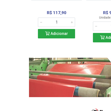
R$ 117,90
R$ 
331,36
Unidade:
Adicionar
icionar
Adi