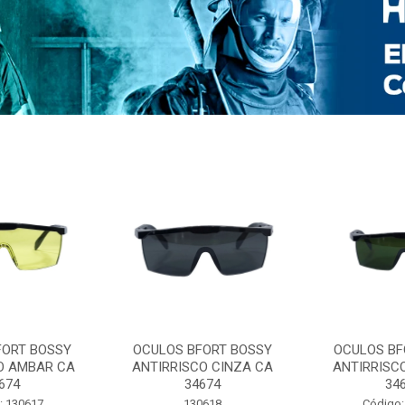
FORT BOSSY
OCULOS BFORT BOSSY
OCULOS BF
O AMBAR CA
ANTIRRISCO CINZA CA
ANTIRRISC
674
34674
34
: 130617
130618
Código: