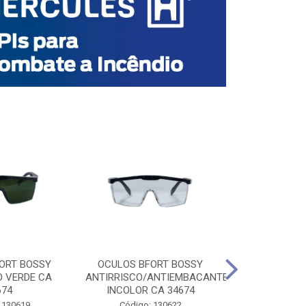
ORT BOSSY
OCULOS BFORT BOSSY
OCULOS BF
O VERDE CA
ANTIRRISCO/ANTIEMBACANTE
ANTIRRISCO/
674
INCOLOR CA 34674
VERDE C
 130619
Código: 130622
Código: