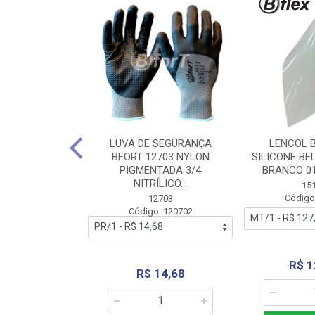
 BORRACHA
LUVA DE SEGURANÇA
LENCOL 
FLEX SEM LONA
BFORT 12703 NYLON
SILICONE BF
2,0X1000MM
PIGMENTADA 3/4
BRANCO 0
NITRÍLICO...
1179
15
: 151179
Código
12703
Código: 120702
70,66
R$ 1
R$ 14,68