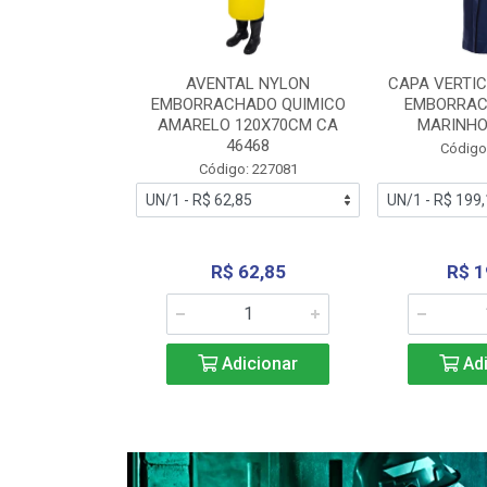
RA VERTICE
AVENTAL NYLON
CAPA VERTIC
BORRACHADO
EMBORRACHADO QUIMICO
EMBORRAC
ENTO 0190
AMARELO 120X70CM CA
MARINHO
REL...
46468
Código
: 227112
Código: 227081
240,69
R$ 62,85
R$ 1
icionar
Adicionar
Adi