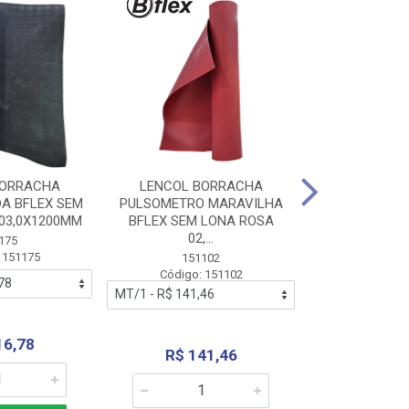
BORRACHA
LENCOL BORRACHA
LENCOL B
A BFLEX SEM
PULSOMETRO MARAVILHA
PULSOMETRO
03,0X1200MM
BFLEX SEM LONA ROSA
LONA B
02,...
02,0X1
175
 151175
151102
151
Código: 151102
Código:
16,78
R$ 141,46
R$ 14