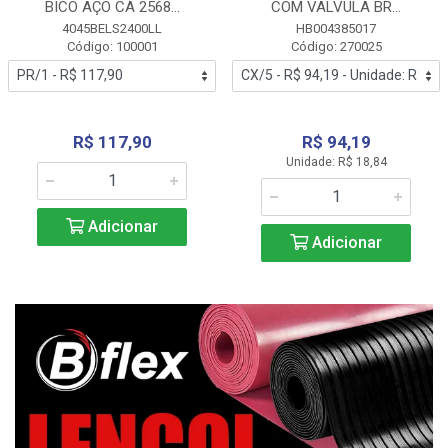
BICO AÇO CA 2568...
COM VALVULA BR...
4045BELS2400LL
HB004385017
Código: 100001
Código: 270025
R$ 117,90
R$ 94,19
Unidade: R$ 18,84
Adicionar
Adicionar