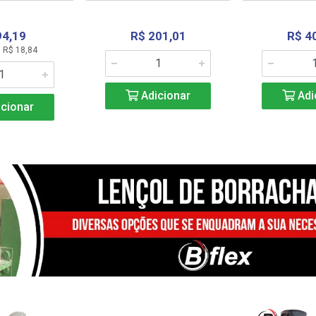
94,19
R$ 201,01
R$ 4
 R$ 18,84
Adicionar
Adi
cionar