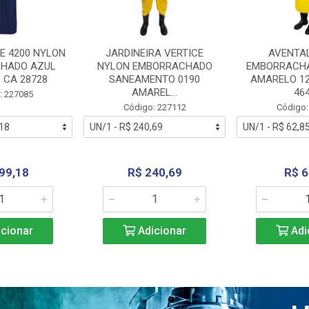
E 4200 NYLON
JARDINEIRA VERTICE
AVENTA
HADO AZUL
NYLON EMBORRACHADO
EMBORRACHA
 CA 28728
SANEAMENTO 0190
AMARELO 1
AMAREL...
46
: 227085
Código: 227112
Código:
99,18
R$ 240,69
R$ 6
cionar
Adicionar
Adi