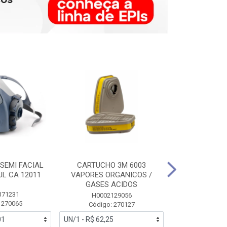
SEMI FACIAL
CARTUCHO 3M 6003
MASCARA FAC
UL CA 12011
VAPORES ORGANICOS /
3M 6700 P
GASES ACIDOS
371231
HB0043
H0002129056
 270065
Código:
Código: 270127