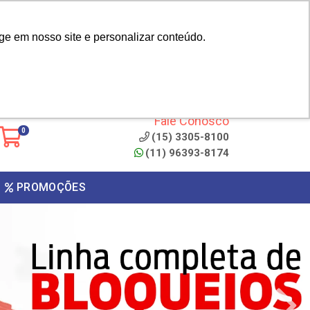
|
cliente? - Cadastrar
Área do Representante
ge em nosso site e personalizar conteúdo.
 de
Clique aqui para copiar o
código
ONTO
Fale Conosco
0
(15) 3305-8100
(11) 96393-8174
PROMOÇÕES