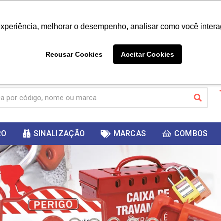
|
Já é cliente? - Entrar
Não é 
experiência, melhorar o desempenho, analisar como você intera
10%
PRIMEIRACOMPRA
 cupom
para
DESC
ganhar
Recusar Cookies
Aceitar Cookies
RO
SINALIZAÇÃO
MARCAS
COMBOS