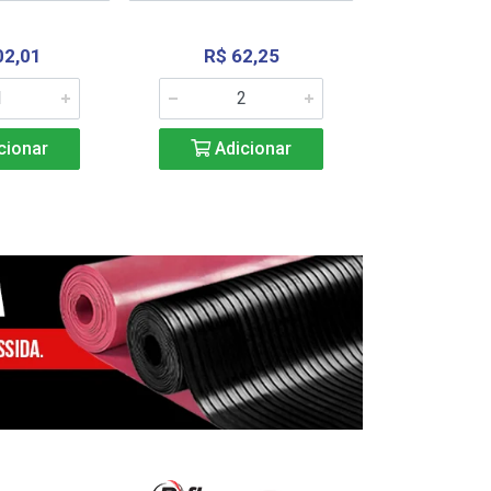
02,01
R$ 62,25
R$ 2.4
cionar
Adicionar
Adic