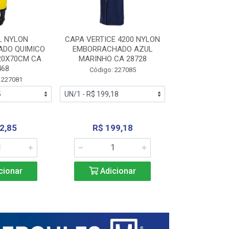
L NYLON
CAPA VERTICE 4200 NYLON
JARDINEIR
DO QUIMICO
EMBORRACHADO AZUL
NYLON EMB
20X70CM CA
MARINHO CA 28728
SANEAMEN
468
AMARE
Código: 227085
 227081
Código:
2,85
R$ 199,18
R$ 24
cionar
Adicionar
Adic