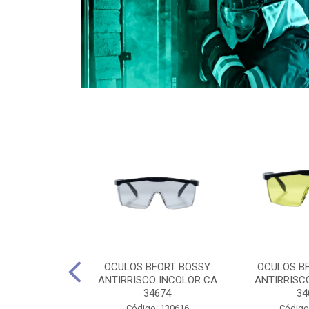
CULES 40CM
OCULOS BFORT BOSSY
OCULOS B
RO E 4,5M
ANTIRRISCO INCOLOR CA
ANTIRRISC
RIMENTO
34674
34
2D4045E
Código: 130616
Código