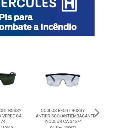
ORT BOSSY
OCULOS BFORT BOSSY
OCULOS BF
O VERDE CA
ANTIRRISCO/ANTIEMBACANTE
ANTIRRISCO/
674
INCOLOR CA 34674
VERDE C
 130619
Código: 130622
Código: