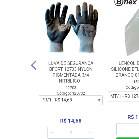
 BORRACHA
LUVA DE SEGURANÇA
LENCOL 
FLEX SEM LONA
BFORT 12703 NYLON
SILICONE BF
2,0X1000MM
PIGMENTADA 3/4
BRANCO 0
NITRÍLICO...
1179
15
: 151179
Código
12703
Código: 120702
70,66
R$ 1
R$ 14,68