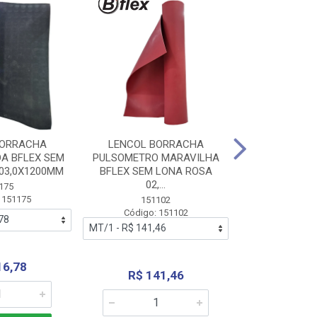
BORRACHA
LENCOL BORRACHA
LENCOL B
A BFLEX SEM
PULSOMETRO MARAVILHA
PULSOMETRO
03,0X1200MM
BFLEX SEM LONA ROSA
LONA B
02,...
02,0X1
175
 151175
151102
151
Código: 151102
Código:
16,78
R$ 141,46
R$ 14