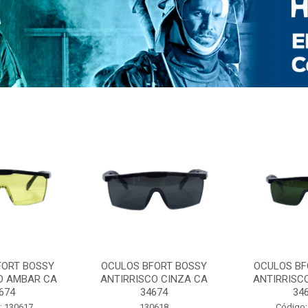
FORT BOSSY
OCULOS BFORT BOSSY
OCULOS BF
O AMBAR CA
ANTIRRISCO CINZA CA
ANTIRRISC
674
34674
34
: 130617
130618
Código: