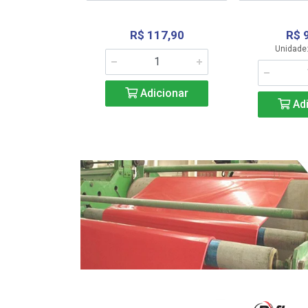
R$ 117,90
R$ 
331,36
Unidade:
Adicionar
icionar
Adi