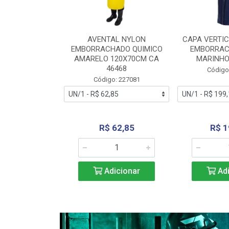
RA VERTICE
AVENTAL NYLON
CAPA VERTIC
BORRACHADO
EMBORRACHADO QUIMICO
EMBORRAC
ENTO 0190
AMARELO 120X70CM CA
MARINHO
REL...
46468
Código
: 227112
Código: 227081
240,69
R$ 62,85
R$ 1
icionar
Adicionar
Adi