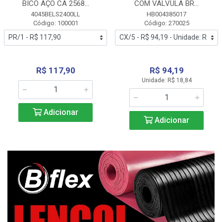
BICO AÇO CA 2568...
COM VALVULA BR...
4045BELS2400LL
HB004385017
Código: 100001
Código: 270025
R$ 117,90
R$ 94,19
Unidade: R$ 18,84
Adicionar
Adicionar