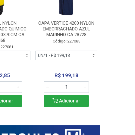
L NYLON
CAPA VERTICE 4200 NYLON
JARDINEIR
DO QUIMICO
EMBORRACHADO AZUL
NYLON EMB
20X70CM CA
MARINHO CA 28728
SANEAMEN
468
AMARE
Código: 227085
 227081
Código:
2,85
R$ 199,18
R$ 24
cionar
Adicionar
Adic