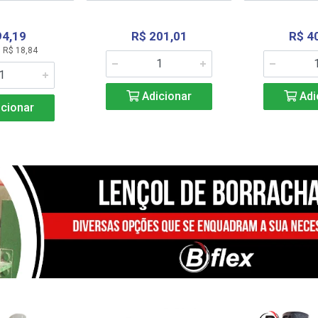
94,19
R$ 201,01
R$ 4
 R$ 18,84
Adicionar
Adi
cionar