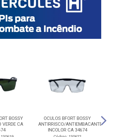
ORT BOSSY
OCULOS BFORT BOSSY
OCULOS BF
O VERDE CA
ANTIRRISCO/ANTIEMBACANTE
ANTIRRISCO/
674
INCOLOR CA 34674
VERDE C
 130619
Código: 130622
Código: