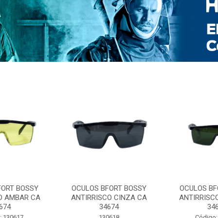
FORT BOSSY
OCULOS BFORT BOSSY
OCULOS BF
O AMBAR CA
ANTIRRISCO CINZA CA
ANTIRRISC
674
34674
34
: 130617
130618
Código: