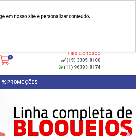
|
cliente? - Cadastrar
Área do Representante
ge em nosso site e personalizar conteúdo.
 de
Clique aqui para copiar o
código
ONTO
Fale Conosco
0
(15) 3305-8100
(11) 96393-8174
PROMOÇÕES