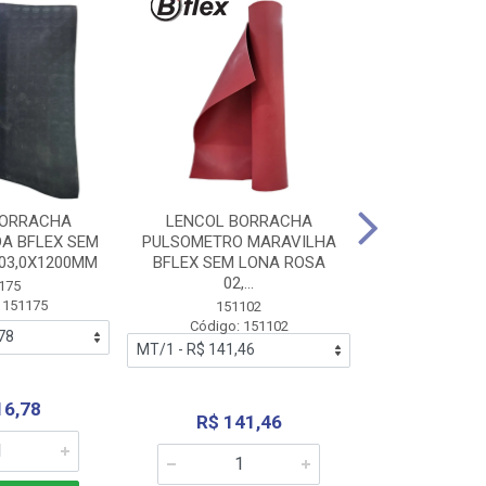
BORRACHA
LENCOL BORRACHA
LENCOL B
A BFLEX SEM
PULSOMETRO MARAVILHA
PULSOMETRO
03,0X1200MM
BFLEX SEM LONA ROSA
LONA B
02,...
02,0X1
175
 151175
151102
151
Código: 151102
Código:
16,78
R$ 141,46
R$ 14