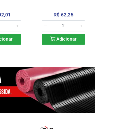
02,01
R$ 62,25
R$ 2.4
cionar
Adicionar
Adic