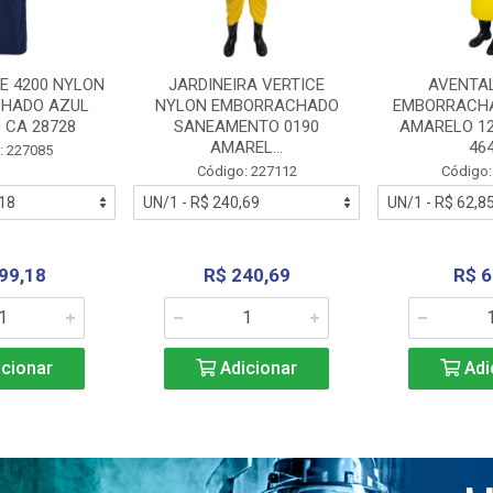
E 4200 NYLON
JARDINEIRA VERTICE
AVENTA
HADO AZUL
NYLON EMBORRACHADO
EMBORRACHA
 CA 28728
SANEAMENTO 0190
AMARELO 1
AMAREL...
46
: 227085
Código: 227112
Código:
99,18
R$ 240,69
R$ 6
cionar
Adicionar
Adi