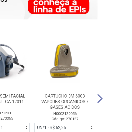
SEMI FACIAL
CARTUCHO 3M 6003
MASCARA FAC
UL CA 12011
VAPORES ORGANICOS /
3M 6700 P
GASES ACIDOS
371231
HB0043
H0002129056
 270065
Código:
Código: 270127