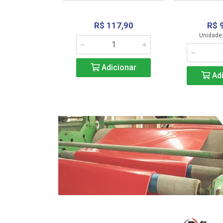
R$ 117,90
R$ 
331,36
Unidade:
Adicionar
icionar
Adi