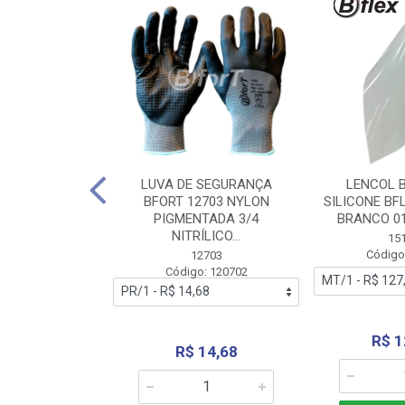
 BORRACHA
LUVA DE SEGURANÇA
LENCOL 
FLEX SEM LONA
BFORT 12703 NYLON
SILICONE BF
2,0X1000MM
PIGMENTADA 3/4
BRANCO 0
NITRÍLICO...
1179
15
: 151179
Código
12703
Código: 120702
70,66
R$ 1
R$ 14,68