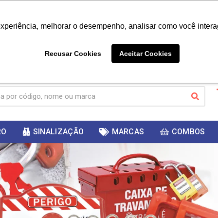
|
Já é cliente? - Entrar
Não é 
experiência, melhorar o desempenho, analisar como você intera
10%
PRIMEIRACOMPRA
 cupom
para
DESC
ganhar
Recusar Cookies
Aceitar Cookies
RO
SINALIZAÇÃO
MARCAS
COMBOS