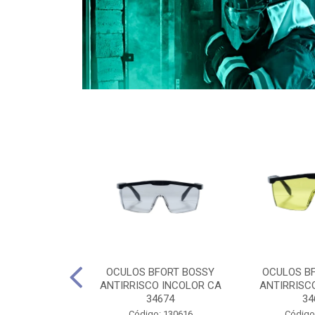
CULES 40CM
OCULOS BFORT BOSSY
OCULOS B
RO E 4,5M
ANTIRRISCO INCOLOR CA
ANTIRRISC
RIMENTO
34674
34
2D4045E
Código: 130616
Código