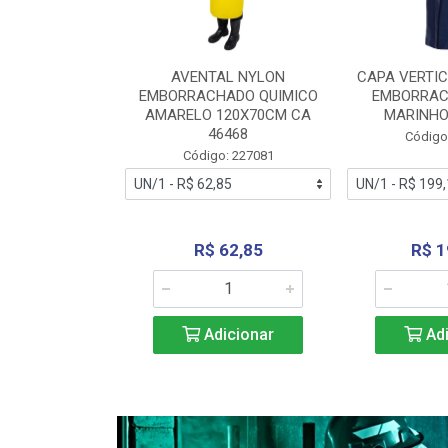
RA VERTICE
AVENTAL NYLON
CAPA VERTIC
BORRACHADO
EMBORRACHADO QUIMICO
EMBORRAC
ENTO 0190
AMARELO 120X70CM CA
MARINHO
REL...
46468
Código
: 227112
Código: 227081
240,69
R$ 62,85
R$ 1
icionar
Adicionar
Adi