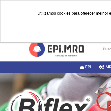
Utilizamos cookies para oferecer melhor 
PRIMEIRA
Vai fazer a
Utilize o
COMPRA?
EPI
M