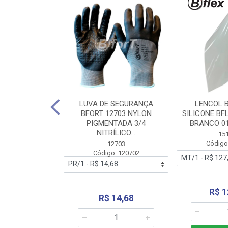
 BORRACHA
LUVA DE SEGURANÇA
LENCOL 
FLEX SEM LONA
BFORT 12703 NYLON
SILICONE BF
2,0X1000MM
PIGMENTADA 3/4
BRANCO 0
NITRÍLICO...
1179
15
: 151179
Código
12703
Código: 120702
70,66
R$ 1
R$ 14,68