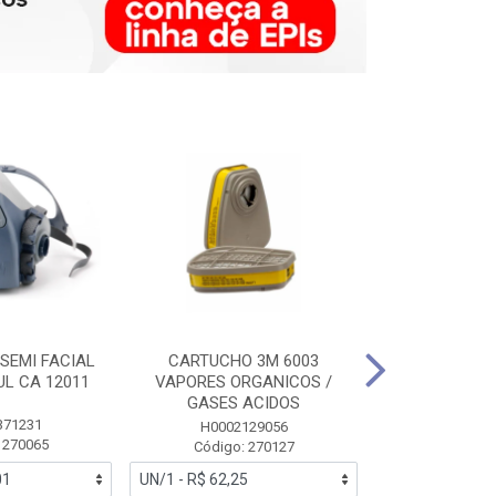
SEMI FACIAL
CARTUCHO 3M 6003
MASCARA FAC
UL CA 12011
VAPORES ORGANICOS /
3M 6700 P
GASES ACIDOS
371231
HB0043
H0002129056
 270065
Código:
Código: 270127