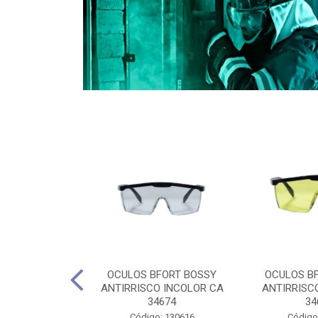
CULES 40CM
OCULOS BFORT BOSSY
OCULOS B
RO E 4,5M
ANTIRRISCO INCOLOR CA
ANTIRRISC
RIMENTO
34674
34
2D4045E
Código: 130616
Código