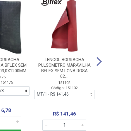
BORRACHA
LENCOL BORRACHA
LENCOL B
A BFLEX SEM
PULSOMETRO MARAVILHA
PULSOMETRO
03,0X1200MM
BFLEX SEM LONA ROSA
LONA B
02,...
02,0X1
175
 151175
151102
151
Código: 151102
Código:
16,78
R$ 141,46
R$ 14