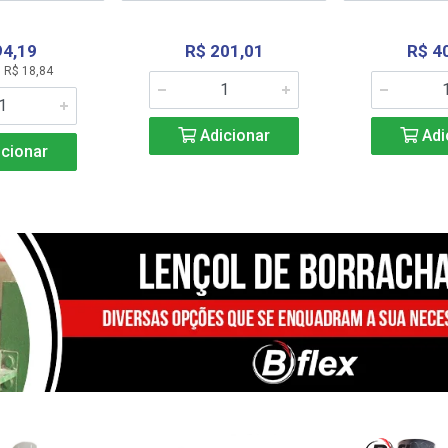
94,19
R$ 201,01
R$ 4
 R$ 18,84
Adicionar
Adi
cionar