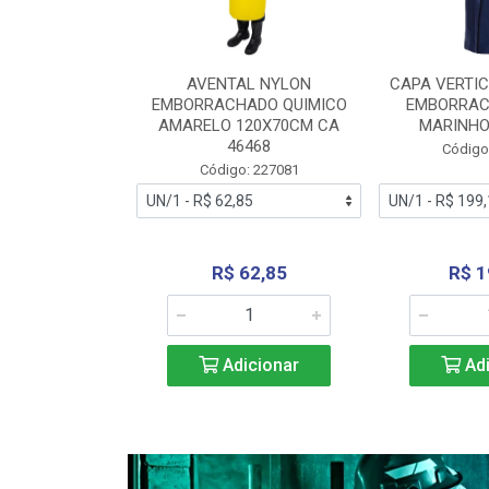
RA VERTICE
AVENTAL NYLON
CAPA VERTIC
BORRACHADO
EMBORRACHADO QUIMICO
EMBORRAC
ENTO 0190
AMARELO 120X70CM CA
MARINHO
REL...
46468
Código
: 227112
Código: 227081
240,69
R$ 62,85
R$ 1
icionar
Adicionar
Adi