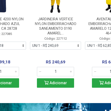
E 4200 NYLON
JARDINEIRA VERTICE
AVENTA
HADO AZUL
NYLON EMBORRACHADO
EMBORRACHA
 CA 28728
SANEAMENTO 0190
AMARELO 1
AMAREL...
46
: 227085
Código: 227112
Código:
99,18
R$ 240,69
R$ 6
cionar
Adicionar
Adi