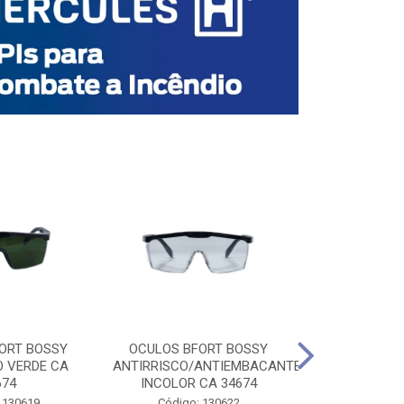
ORT BOSSY
OCULOS BFORT BOSSY
OCULOS BF
O VERDE CA
ANTIRRISCO/ANTIEMBACANTE
ANTIRRISCO/
674
INCOLOR CA 34674
VERDE C
 130619
Código: 130622
Código: