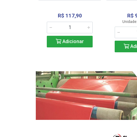
R$ 117,90
R$ 
331,36
Unidade:
Adicionar
icionar
Adi