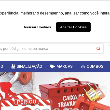
|
Já é cliente? - Entrar
Não é 
experiência, melhorar o desempenho, analisar como você intera
10%
PRIMEIRACOMPRA
 cupom
para
DESC
ganhar
Recusar Cookies
Aceitar Cookies
RO
SINALIZAÇÃO
MARCAS
COMBOS