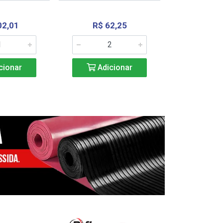
02,01
R$ 62,25
R$ 2.4
cionar
Adicionar
Adic