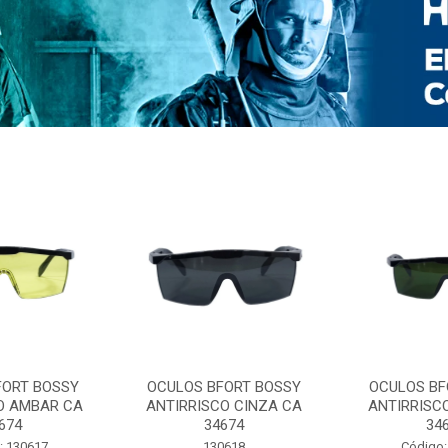
FORT BOSSY
OCULOS BFORT BOSSY
OCULOS BF
O AMBAR CA
ANTIRRISCO CINZA CA
ANTIRRISC
674
34674
34
: 130617
130618
Código: