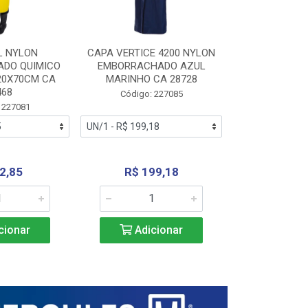
L NYLON
CAPA VERTICE 4200 NYLON
JARDINEIR
DO QUIMICO
EMBORRACHADO AZUL
NYLON EMB
20X70CM CA
MARINHO CA 28728
SANEAMEN
468
AMARE
Código: 227085
 227081
Código:
2,85
R$ 199,18
R$ 24
cionar
Adicionar
Adic