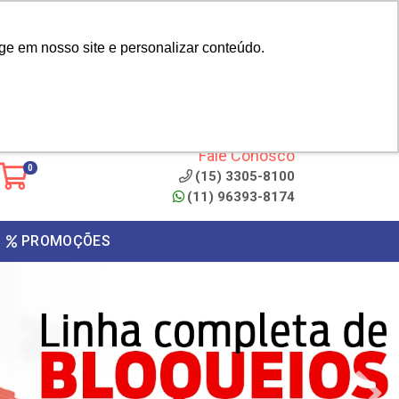
|
cliente? - Cadastrar
Área do Representante
ge em nosso site e personalizar conteúdo.
 de
Clique aqui para copiar o
código
ONTO
Fale Conosco
0
(15) 3305-8100
(11) 96393-8174
PROMOÇÕES