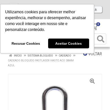
Baixe já nosso APP
Utilizamos cookies para oferecer melhor
experiência, melhorar o desempenho, analisar
como você interage em nosso site e
0
personalizar conteúdo.
Recusar Cookies
Aceitar Cookies
VOLTAR
INÍCIO
SISTEMA BLOQUEIO
CADEADO
CADEADO BLOQUEIO FASTLASER HASTE ACO 38MM
AZUL