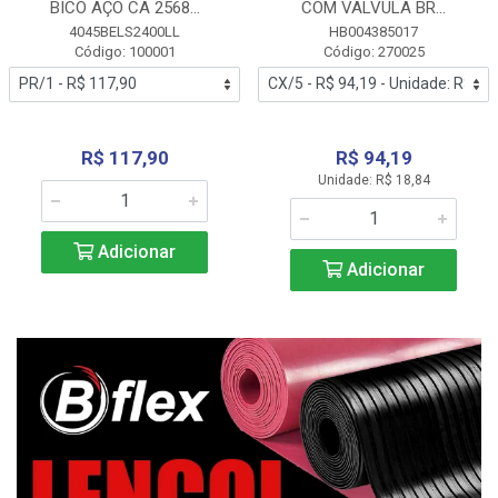
BICO AÇO CA 2568...
COM VALVULA BR...
4045BELS2400LL
HB004385017
Código: 100001
Código: 270025
R$ 117,90
R$ 94,19
Unidade: R$ 18,84
Adicionar
Adicionar