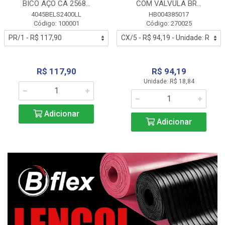
BICO AÇO CA 2568...
COM VALVULA BR...
4045BELS2400LL
HB004385017
Código: 100001
Código: 270025
R$ 117,90
R$ 94,19
Unidade: R$ 18,84
Adicionar
Adicionar