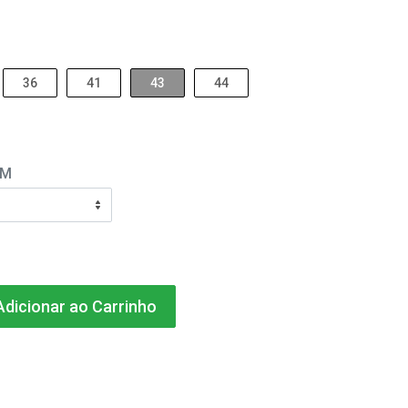
36
41
43
44
EM
dicionar ao Carrinho