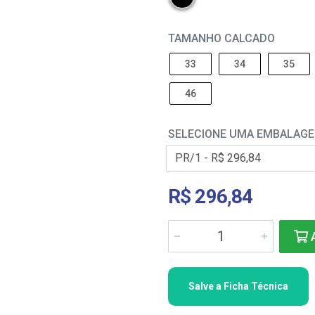
TAMANHO CALCADO
33
34
35
46
SELECIONE UMA EMBALAG
R$ 296,84
A
Salve a Ficha Técnica