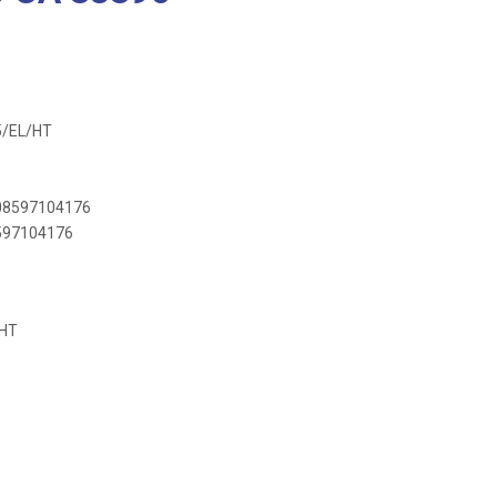
5/EL/HT
908597104176
8597104176
/HT