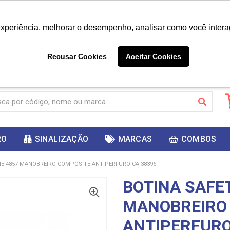
|
Já é cliente? - Entrar
Não é 
experiência, melhorar o desempenho, analisar como você intera
10%
PRIMEIRACOMPRA
 cupom
para
DESC
ganhar
Recusar Cookies
Aceitar Cookies
RO
SINALIZAÇÃO
MARCAS
COMBOS
NE 4857 MANOBREIRO COMPOSITE ANTIPERFURO CA 38396
BOTINA SAFET
MANOBREIRO
ANTIPERFURO