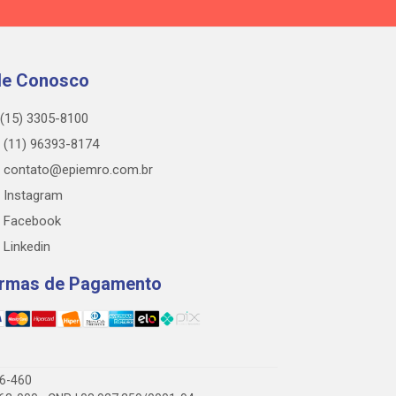
le Conosco
(15) 3305-8100
(11) 96393-8174
contato@epiemro.com.br
Instagram
Facebook
Linkedin
rmas de Pagamento
76-460