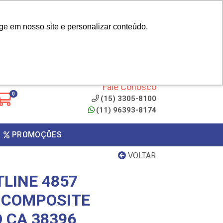
|
cliente? - Cadastrar
Área do Representante
ge em nosso site e personalizar conteúdo.
 de
Clique aqui para copiar o
código
ONTO
Fale Conosco
0
(15) 3305-8100
(11) 96393-8174
PROMOÇÕES
VOLTAR
LINE 4857
 COMPOSITE
 CA 38396