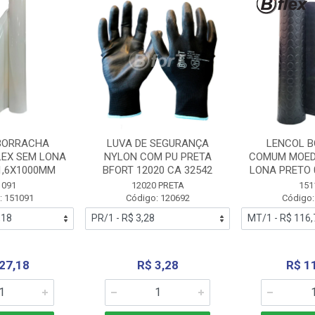
BORRACHA
LUVA DE SEGURANÇA
LENCOL 
LEX SEM LONA
NYLON COM PU PRETA
COMUM MOED
1,6X1000MM
BFORT 12020 CA 32542
LONA PRETO 
1091
12020 PRETA
151
: 151091
Código: 120692
Código:
27,18
R$ 3,28
R$ 1