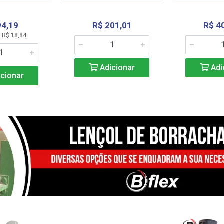
94,19
R$ 201,01
R$ 4
 R$ 18,84
Adicionar
Adi
cionar