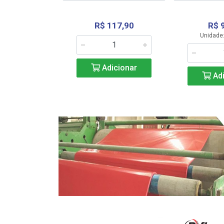
R$ 117,90
R$ 
331,36
Unidade:
Adicionar
icionar
Adi