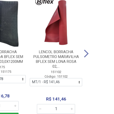
BORRACHA
LENCOL BORRACHA
LENCOL B
A BFLEX SEM
PULSOMETRO MARAVILHA
PULSOMETRO
03,0X1200MM
BFLEX SEM LONA ROSA
LONA B
02,...
02,0X1
175
 151175
151102
151
Código: 151102
Código:
16,78
R$ 141,46
R$ 14