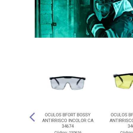
CULES 40CM
OCULOS BFORT BOSSY
OCULOS B
RO E 4,5M
ANTIRRISCO INCOLOR CA
ANTIRRISC
RIMENTO
34674
34
2D4045E
Código: 130616
Código