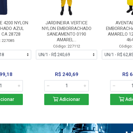
E 4200 NYLON
JARDINEIRA VERTICE
AVENTA
HADO AZUL
NYLON EMBORRACHADO
EMBORRACHA
 CA 28728
SANEAMENTO 0190
AMARELO 1
AMAREL...
46
: 227085
Código: 227112
Código:
99,18
R$ 240,69
R$ 6
cionar
Adicionar
Adi