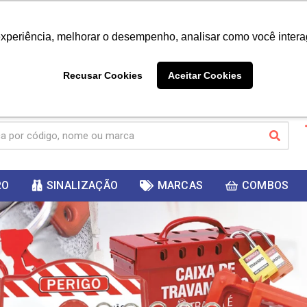
|
Já é cliente? - Entrar
Não é 
experiência, melhorar o desempenho, analisar como você intera
10%
PRIMEIRACOMPRA
 cupom
para
DESC
ganhar
Recusar Cookies
Aceitar Cookies
RO
SINALIZAÇÃO
MARCAS
COMBOS