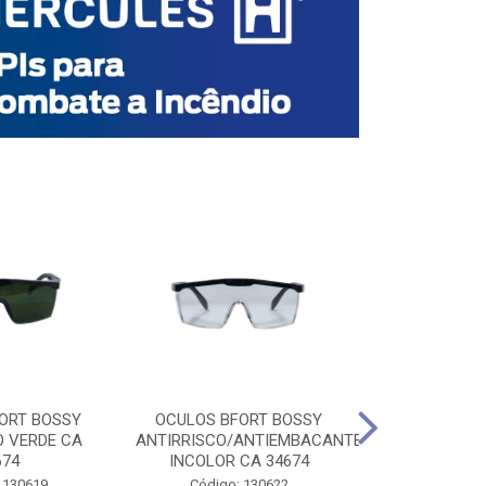
ORT BOSSY
OCULOS BFORT BOSSY
OCULOS BF
O VERDE CA
ANTIRRISCO/ANTIEMBACANTE
ANTIRRISCO/
674
INCOLOR CA 34674
VERDE C
 130619
Código: 130622
Código: