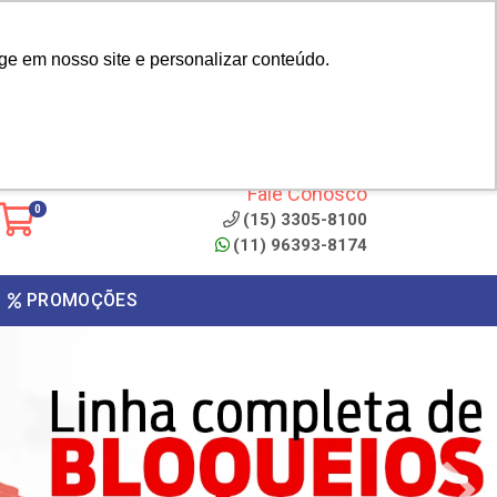
|
cliente? - Cadastrar
Área do Representante
ge em nosso site e personalizar conteúdo.
 de
Clique aqui para copiar o
código
ONTO
Fale Conosco
0
(15) 3305-8100
(11) 96393-8174
PROMOÇÕES