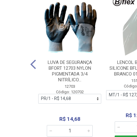
 BORRACHA
LUVA DE SEGURANÇA
LENCOL 
FLEX SEM LONA
BFORT 12703 NYLON
SILICONE BF
2,0X1000MM
PIGMENTADA 3/4
BRANCO 0
NITRÍLICO...
1179
15
: 151179
Código
12703
Código: 120702
70,66
R$ 1
R$ 14,68