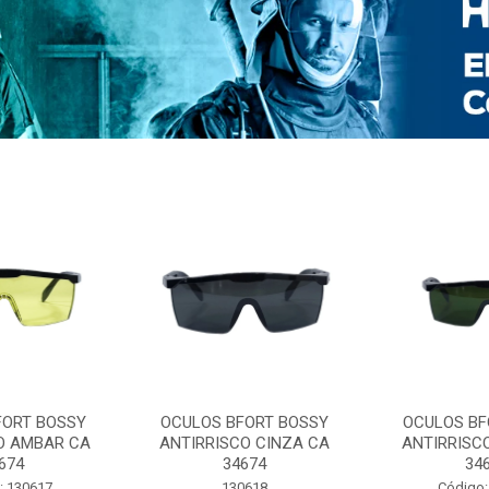
FORT BOSSY
OCULOS BFORT BOSSY
OCULOS BF
O AMBAR CA
ANTIRRISCO CINZA CA
ANTIRRISC
674
34674
34
: 130617
130618
Código: