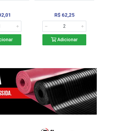
02,01
R$ 62,25
R$ 2.4
cionar
Adicionar
Adic