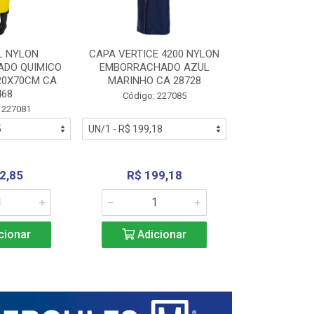
L NYLON
CAPA VERTICE 4200 NYLON
JARDINEIR
DO QUIMICO
EMBORRACHADO AZUL
NYLON EMB
20X70CM CA
MARINHO CA 28728
SANEAMEN
468
AMARE
Código: 227085
 227081
Código:
2,85
R$ 199,18
R$ 24
cionar
Adicionar
Adic