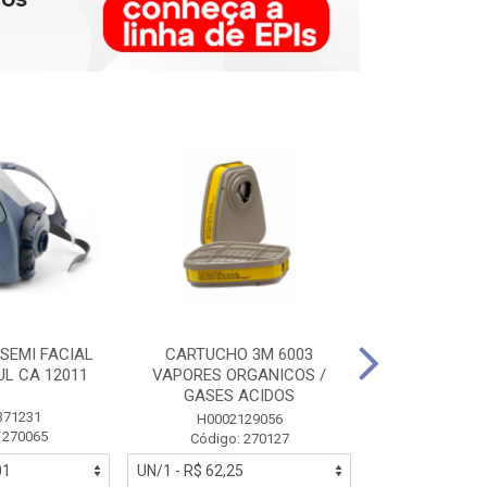
SEMI FACIAL
CARTUCHO 3M 6003
MASCARA FAC
UL CA 12011
VAPORES ORGANICOS /
3M 6700 P
GASES ACIDOS
371231
HB0043
H0002129056
 270065
Código:
Código: 270127