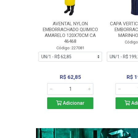
RA VERTICE
AVENTAL NYLON
CAPA VERTIC
BORRACHADO
EMBORRACHADO QUIMICO
EMBORRAC
ENTO 0190
AMARELO 120X70CM CA
MARINHO
REL...
46468
Código
: 227112
Código: 227081
240,69
R$ 62,85
R$ 1
icionar
Adicionar
Adi