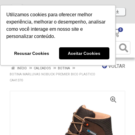
Baixe já nosso APP
Utilizamos cookies para oferecer melhor
experiência, melhorar o desempenho, analisar
como você interage em nosso site e
0
personalizar conteúdo.
Recusar Cookies
Aceitar Cookies
VOLTAR
INÍCIO
CALCADOS
BOTINA
BOTINA MARLUVAS NOBUCK PREMIER BICO PLASTICO
CA41370