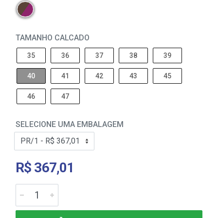
TAMANHO CALCADO
35
36
37
38
39
40
41
42
43
45
46
47
SELECIONE UMA EMBALAGEM
R$ 367,01