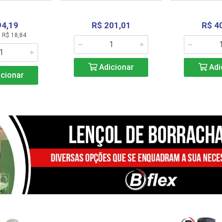
94,19
R$ 201,01
R$ 4
 R$ 18,84
Adicionar
Adi
cionar