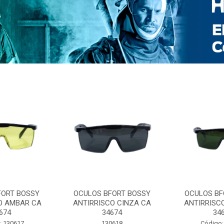
FORT BOSSY
OCULOS BFORT BOSSY
OCULOS BF
O AMBAR CA
ANTIRRISCO CINZA CA
ANTIRRISC
674
34674
34
: 130617
130618
Código: