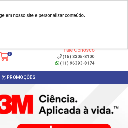
|
cliente? - Cadastrar
Área do Representante
ge em nosso site e personalizar conteúdo.
 de
Clique aqui para copiar o
código
ONTO
Fale Conosco
0
(15) 3305-8100
(11) 96393-8174
PROMOÇÕES