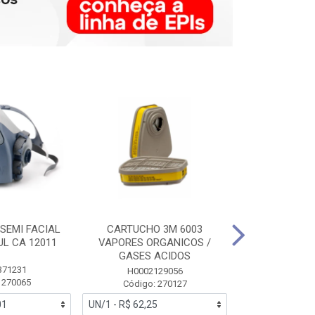
SEMI FACIAL
CARTUCHO 3M 6003
MASCARA FAC
UL CA 12011
VAPORES ORGANICOS /
3M 6700 P
GASES ACIDOS
371231
HB0043
H0002129056
 270065
Código:
Código: 270127