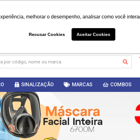
|
Já é cliente? - Entrar
Não é 
experiência, melhorar o desempenho, analisar como você intera
10%
PRIMEIRACOMPRA
 cupom
para
DESC
ganhar
Recusar Cookies
Aceitar Cookies
RO
SINALIZAÇÃO
MARCAS
COMBOS