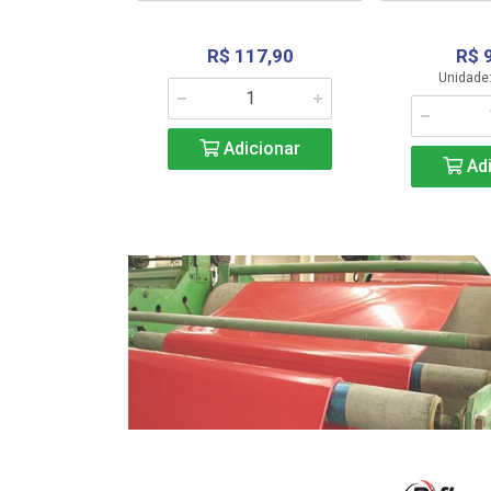
R$ 117,90
R$ 
331,36
Unidade:
Adicionar
icionar
Adi