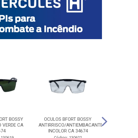
ORT BOSSY
OCULOS BFORT BOSSY
OCULOS BF
O VERDE CA
ANTIRRISCO/ANTIEMBACANTE
ANTIRRISCO/
674
INCOLOR CA 34674
VERDE C
 130619
Código: 130622
Código: