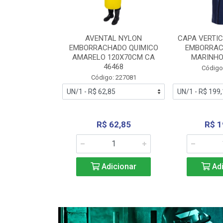
RA VERTICE
AVENTAL NYLON
CAPA VERTIC
BORRACHADO
EMBORRACHADO QUIMICO
EMBORRAC
ENTO 0190
AMARELO 120X70CM CA
MARINHO
REL...
46468
Código
: 227112
Código: 227081
240,69
R$ 62,85
R$ 1
icionar
Adicionar
Adi