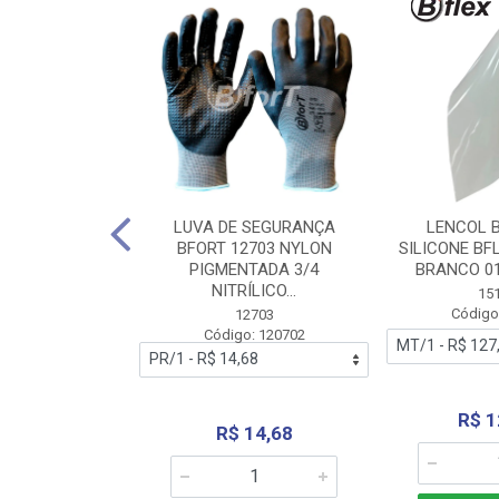
 BORRACHA
LUVA DE SEGURANÇA
LENCOL 
FLEX SEM LONA
BFORT 12703 NYLON
SILICONE BF
2,0X1000MM
PIGMENTADA 3/4
BRANCO 0
NITRÍLICO...
1179
15
: 151179
Código
12703
Código: 120702
70,66
R$ 1
R$ 14,68