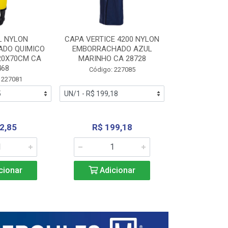
L NYLON
CAPA VERTICE 4200 NYLON
JARDINEIR
DO QUIMICO
EMBORRACHADO AZUL
NYLON EMB
20X70CM CA
MARINHO CA 28728
SANEAMEN
468
AMARE
Código: 227085
 227081
Código:
2,85
R$ 199,18
R$ 24
cionar
Adicionar
Adic