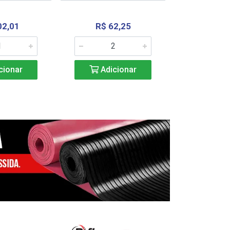
02,01
R$ 62,25
R$ 2.4
cionar
Adicionar
Adic