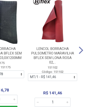
BORRACHA
LENCOL BORRACHA
LENCOL B
A BFLEX SEM
PULSOMETRO MARAVILHA
PULSOMETRO
03,0X1200MM
BFLEX SEM LONA ROSA
LONA B
02,...
02,0X1
175
 151175
151102
151
Código: 151102
Código:
16,78
R$ 141,46
R$ 14