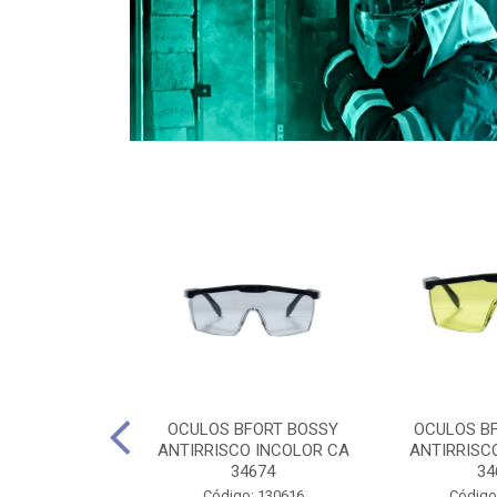
CULES 40CM
OCULOS BFORT BOSSY
OCULOS B
RO E 4,5M
ANTIRRISCO INCOLOR CA
ANTIRRISC
RIMENTO
34674
34
2D4045E
Código: 130616
Código