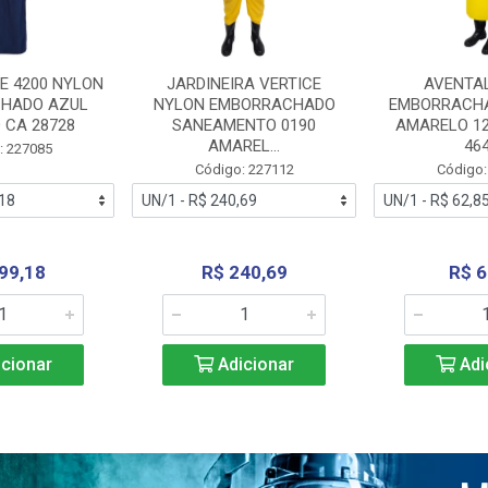
E 4200 NYLON
JARDINEIRA VERTICE
AVENTA
HADO AZUL
NYLON EMBORRACHADO
EMBORRACHA
 CA 28728
SANEAMENTO 0190
AMARELO 1
AMAREL...
46
: 227085
Código: 227112
Código:
99,18
R$ 240,69
R$ 6
cionar
Adicionar
Adi