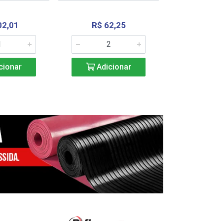
02,01
R$ 62,25
R$ 2.4
cionar
Adicionar
Adic