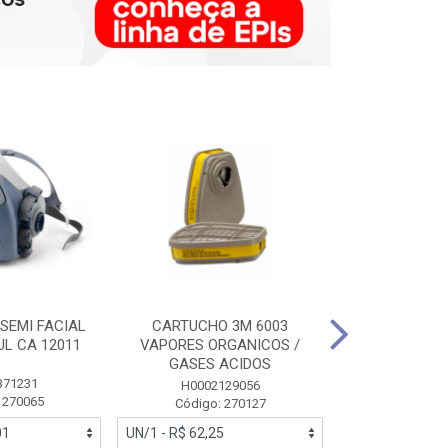
SEMI FACIAL
CARTUCHO 3M 6003
MASCARA FAC
UL CA 12011
VAPORES ORGANICOS /
3M 6700 P
GASES ACIDOS
371231
HB0043
H0002129056
 270065
Código:
Código: 270127