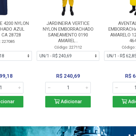
E 4200 NYLON
JARDINEIRA VERTICE
AVENTA
HADO AZUL
NYLON EMBORRACHADO
EMBORRACHA
 CA 28728
SANEAMENTO 0190
AMARELO 1
AMAREL...
46
: 227085
Código: 227112
Código:
99,18
R$ 240,69
R$ 6
cionar
Adicionar
Adi