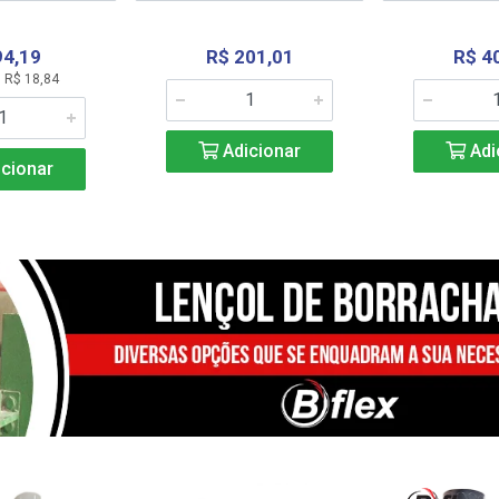
94,19
R$ 201,01
R$ 4
 R$ 18,84
Adicionar
Adi
cionar