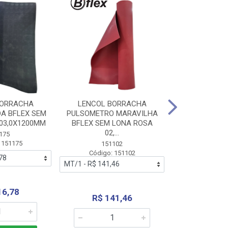
BORRACHA
LENCOL BORRACHA
LENCOL B
A BFLEX SEM
PULSOMETRO MARAVILHA
PULSOMETRO
03,0X1200MM
BFLEX SEM LONA ROSA
LONA B
02,...
02,0X1
175
 151175
151102
151
Código: 151102
Código:
16,78
R$ 141,46
R$ 14