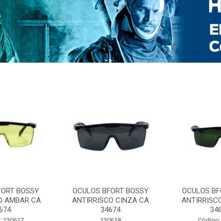
FORT BOSSY
OCULOS BFORT BOSSY
OCULOS BF
O AMBAR CA
ANTIRRISCO CINZA CA
ANTIRRISC
674
34674
34
: 130617
130618
Código: