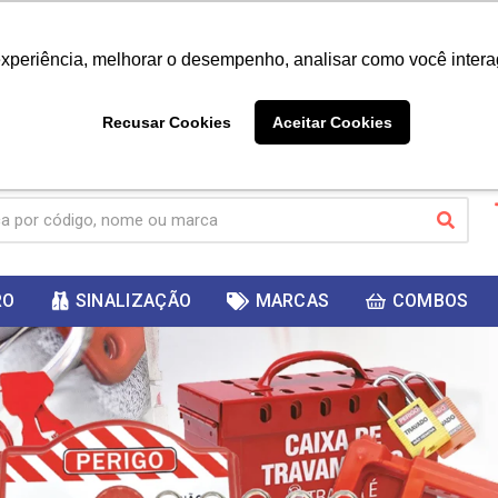
|
Já é cliente? - Entrar
Não é 
experiência, melhorar o desempenho, analisar como você intera
10%
PRIMEIRACOMPRA
 cupom
para
DESC
ganhar
Recusar Cookies
Aceitar Cookies
RO
SINALIZAÇÃO
MARCAS
COMBOS