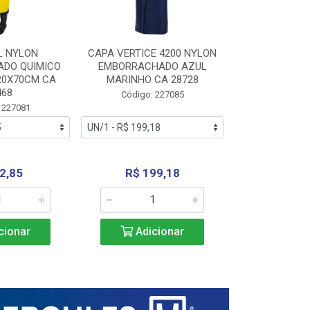
L NYLON
CAPA VERTICE 4200 NYLON
JARDINEIR
DO QUIMICO
EMBORRACHADO AZUL
NYLON EMB
20X70CM CA
MARINHO CA 28728
SANEAMEN
468
AMARE
Código: 227085
 227081
Código:
2,85
R$ 199,18
R$ 24
cionar
Adicionar
Adic