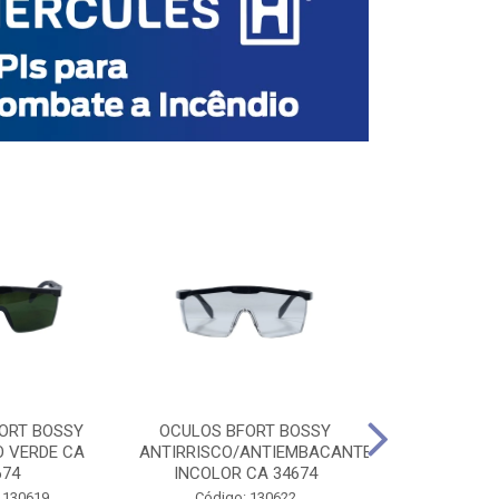
ORT BOSSY
OCULOS BFORT BOSSY
OCULOS BF
O VERDE CA
ANTIRRISCO/ANTIEMBACANTE
ANTIRRISCO/
674
INCOLOR CA 34674
VERDE C
 130619
Código: 130622
Código: