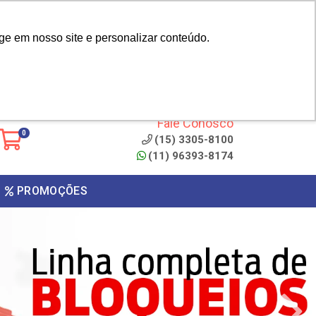
|
cliente? - Cadastrar
Área do Representante
ge em nosso site e personalizar conteúdo.
 de
Clique aqui para copiar o
código
ONTO
Fale Conosco
0
(15) 3305-8100
(11) 96393-8174
PROMOÇÕES