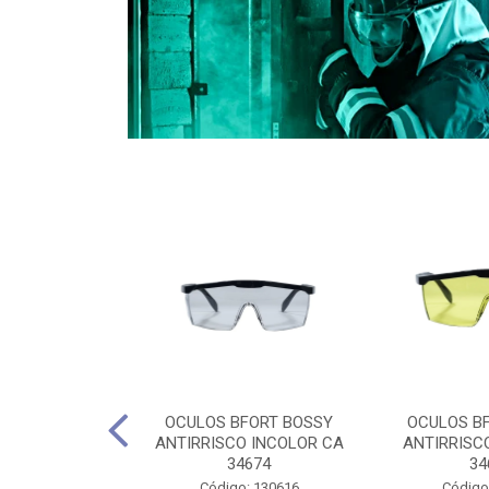
CULES 40CM
OCULOS BFORT BOSSY
OCULOS B
RO E 4,5M
ANTIRRISCO INCOLOR CA
ANTIRRISC
RIMENTO
34674
34
2D4045E
Código: 130616
Código