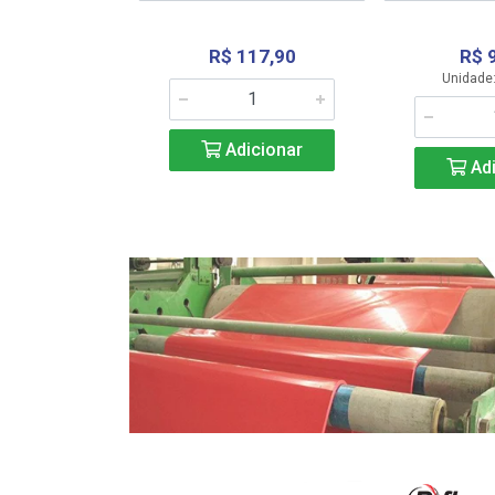
R$ 117,90
R$ 
331,36
Unidade:
Adicionar
icionar
Adi