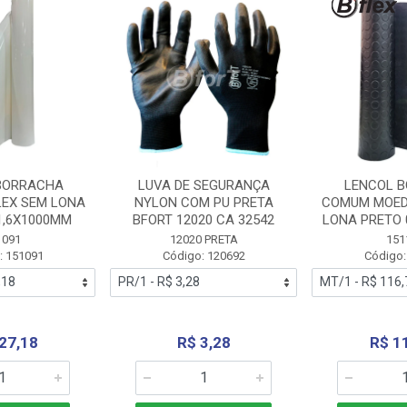
BORRACHA
LUVA DE SEGURANÇA
LENCOL 
LEX SEM LONA
NYLON COM PU PRETA
COMUM MOED
1,6X1000MM
BFORT 12020 CA 32542
LONA PRETO 
1091
12020 PRETA
151
: 151091
Código: 120692
Código:
27,18
R$ 3,28
R$ 1