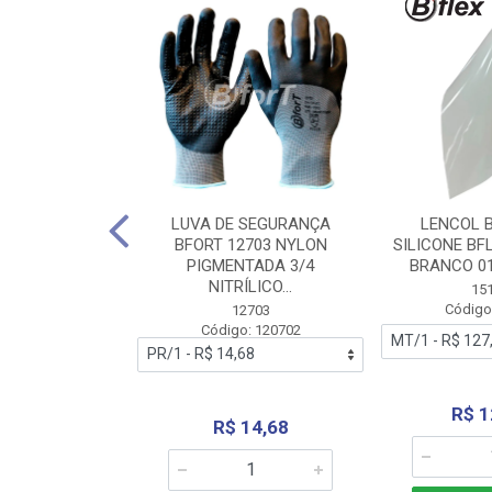
 BORRACHA
LUVA DE SEGURANÇA
LENCOL 
FLEX SEM LONA
BFORT 12703 NYLON
SILICONE BF
2,0X1000MM
PIGMENTADA 3/4
BRANCO 0
NITRÍLICO...
1179
15
: 151179
Código
12703
Código: 120702
70,66
R$ 1
R$ 14,68