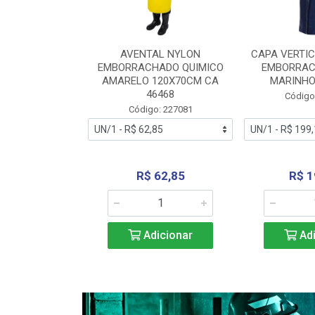
RA VERTICE
AVENTAL NYLON
CAPA VERTIC
BORRACHADO
EMBORRACHADO QUIMICO
EMBORRAC
ENTO 0190
AMARELO 120X70CM CA
MARINHO
REL...
46468
Código
: 227112
Código: 227081
240,69
R$ 62,85
R$ 1
icionar
Adicionar
Adi