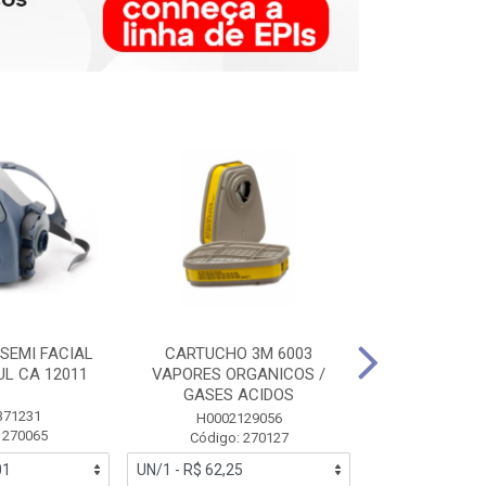
SEMI FACIAL
CARTUCHO 3M 6003
MASCARA FAC
UL CA 12011
VAPORES ORGANICOS /
3M 6700 P
GASES ACIDOS
371231
HB0043
H0002129056
 270065
Código:
Código: 270127