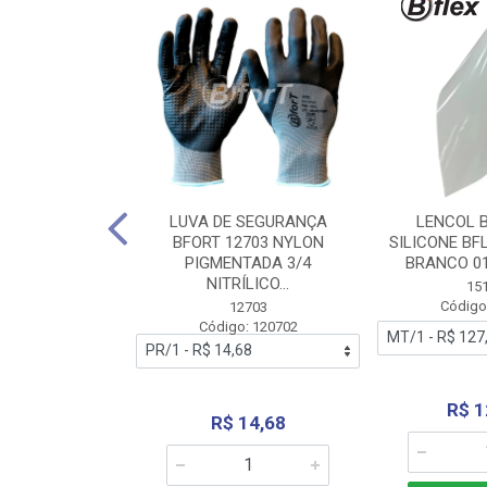
 BORRACHA
LUVA DE SEGURANÇA
LENCOL 
FLEX SEM LONA
BFORT 12703 NYLON
SILICONE BF
2,0X1000MM
PIGMENTADA 3/4
BRANCO 0
NITRÍLICO...
1179
15
: 151179
Código
12703
Código: 120702
70,66
R$ 1
R$ 14,68