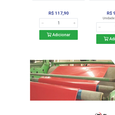
R$ 117,90
R$ 
331,36
Unidade:
Adicionar
icionar
Adi