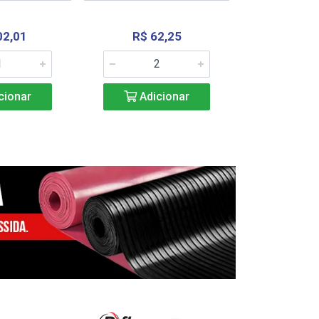
02,01
R$ 62,25
R$ 2.4
cionar
Adicionar
Adic