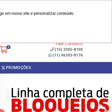
|
cliente? - Cadastrar
Área do Representante
ge em nosso site e personalizar conteúdo.
 de
Clique aqui para copiar o
código
ONTO
Fale Conosco
0
(15) 3305-8100
(11) 96393-8174
PROMOÇÕES