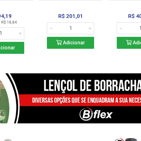
94,19
R$ 201,01
R$ 4
 R$ 18,84
Adicionar
Adi
cionar