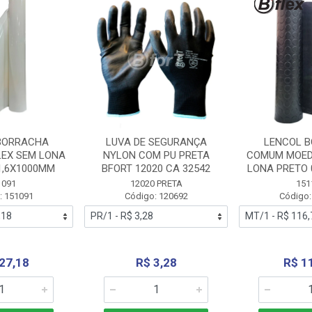
BORRACHA
LUVA DE SEGURANÇA
LENCOL 
LEX SEM LONA
NYLON COM PU PRETA
COMUM MOED
1,6X1000MM
BFORT 12020 CA 32542
LONA PRETO 
1091
12020 PRETA
151
: 151091
Código: 120692
Código:
27,18
R$ 3,28
R$ 1