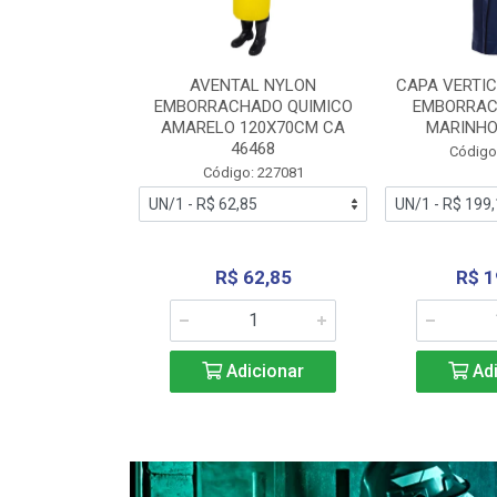
RA VERTICE
AVENTAL NYLON
CAPA VERTIC
BORRACHADO
EMBORRACHADO QUIMICO
EMBORRAC
ENTO 0190
AMARELO 120X70CM CA
MARINHO
REL...
46468
Código
: 227112
Código: 227081
240,69
R$ 62,85
R$ 1
icionar
Adicionar
Adi