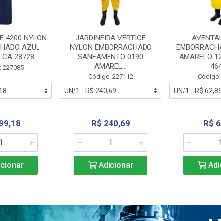
E 4200 NYLON
JARDINEIRA VERTICE
AVENTA
HADO AZUL
NYLON EMBORRACHADO
EMBORRACHA
 CA 28728
SANEAMENTO 0190
AMARELO 1
AMAREL...
46
: 227085
Código: 227112
Código:
99,18
R$ 240,69
R$ 6
cionar
Adicionar
Adi