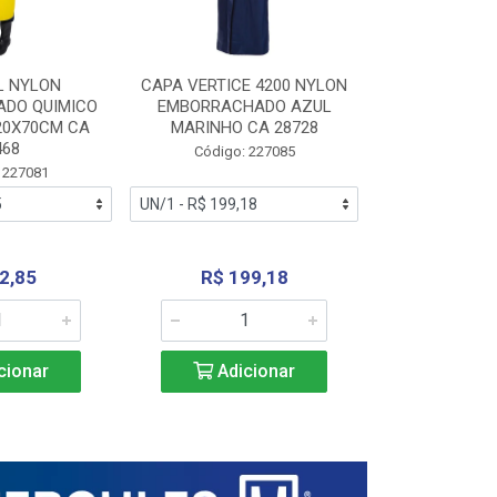
L NYLON
CAPA VERTICE 4200 NYLON
JARDINEIR
DO QUIMICO
EMBORRACHADO AZUL
NYLON EMB
20X70CM CA
MARINHO CA 28728
SANEAMEN
468
AMARE
Código: 227085
 227081
Código:
2,85
R$ 199,18
R$ 24
cionar
Adicionar
Adic