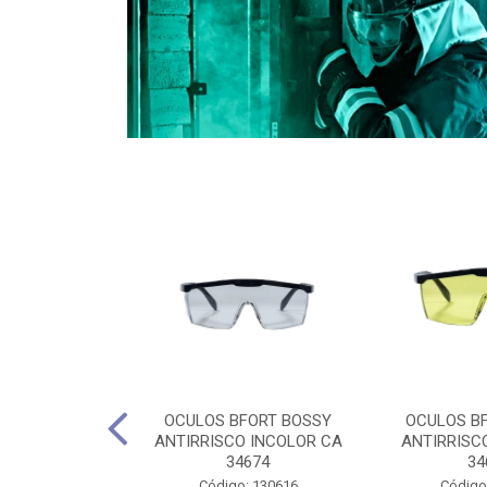
CULES 40CM
OCULOS BFORT BOSSY
OCULOS B
RO E 4,5M
ANTIRRISCO INCOLOR CA
ANTIRRISC
RIMENTO
34674
34
2D4045E
Código: 130616
Código