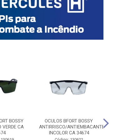
ORT BOSSY
OCULOS BFORT BOSSY
OCULOS BF
O VERDE CA
ANTIRRISCO/ANTIEMBACANTE
ANTIRRISCO/
674
INCOLOR CA 34674
VERDE C
 130619
Código: 130622
Código: