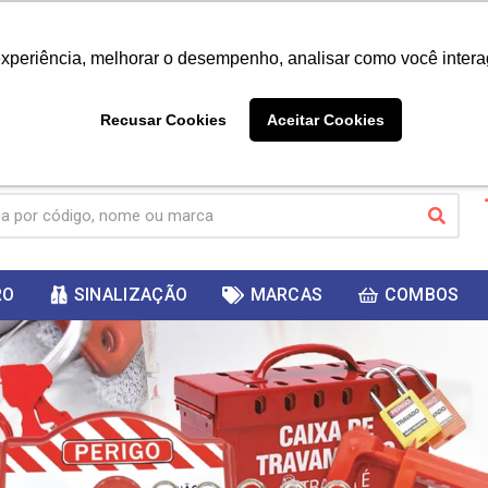
|
Já é cliente? - Entrar
Não é 
experiência, melhorar o desempenho, analisar como você intera
10%
PRIMEIRACOMPRA
 cupom
para
DESC
ganhar
Recusar Cookies
Aceitar Cookies
RO
SINALIZAÇÃO
MARCAS
COMBOS