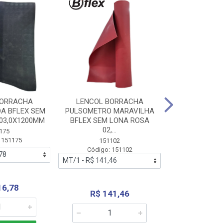
BORRACHA
LENCOL BORRACHA
LENCOL B
A BFLEX SEM
PULSOMETRO MARAVILHA
PULSOMETRO
03,0X1200MM
BFLEX SEM LONA ROSA
LONA B
02,...
02,0X1
175
 151175
151102
151
Código: 151102
Código:
16,78
R$ 141,46
R$ 14