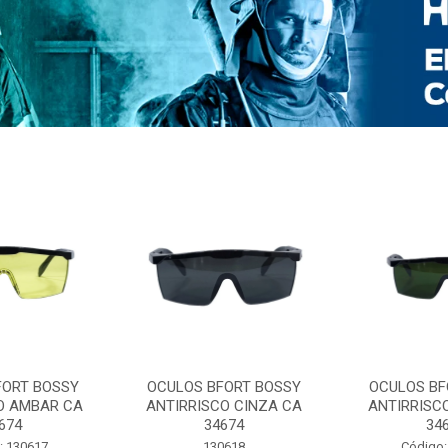
FORT BOSSY
OCULOS BFORT BOSSY
OCULOS BF
O AMBAR CA
ANTIRRISCO CINZA CA
ANTIRRISC
674
34674
34
: 130617
130618
Código: