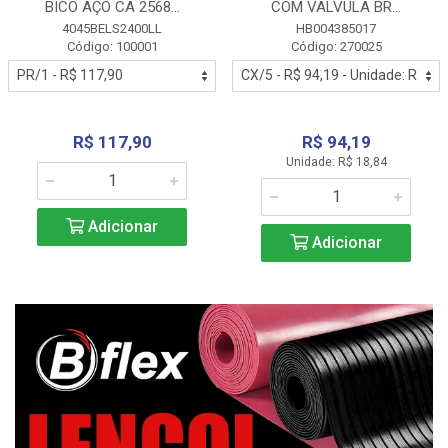
BICO AÇO CA 2568...
COM VALVULA BR...
4045BELS2400LL
HB004385017
Código: 100001
Código: 270025
R$ 117,90
R$ 94,19
Unidade: R$ 18,84
Adicionar
Adicionar