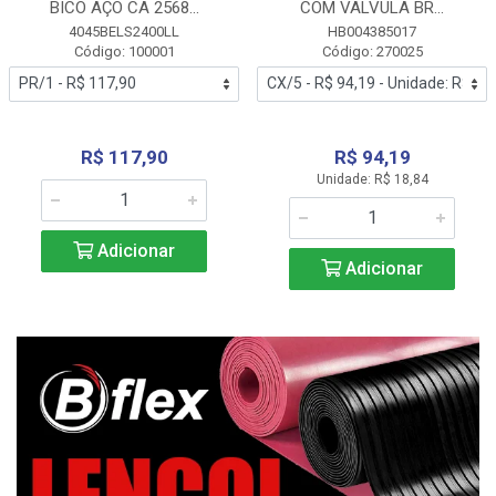
BICO AÇO CA 2568...
COM VALVULA BR...
4045BELS2400LL
HB004385017
Código: 100001
Código: 270025
R$ 117,90
R$ 94,19
Unidade: R$ 18,84
Adicionar
Adicionar