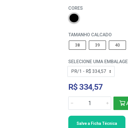
CORES
TAMANHO CALCADO
38
39
40
SELECIONE UMA EMBALAG
R$ 334,57
A
Salve a Ficha Técnica