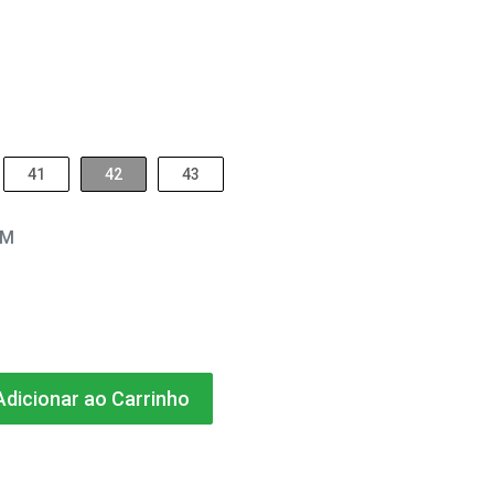
41
42
43
EM
dicionar ao Carrinho