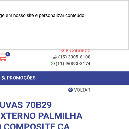
|
cliente? - Cadastrar
Área do Representante
ge em nosso site e personalizar conteúdo.
 de
Clique aqui para copiar o
código
ONTO
Fale Conosco
0
(15) 3305-8100
(11) 96393-8174
PROMOÇÕES
VOLTAR
UVAS 70B29
EXTERNO PALMILHA
 COMPOSITE CA