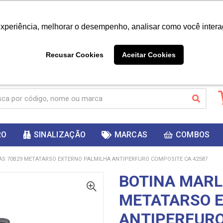
|
Já é cliente? - Entrar
Não é 
experiência, melhorar o desempenho, analisar como você intera
10%
PRIMEIRACOMPRA
 cupom
para
DESC
ganhar
Recusar Cookies
Aceitar Cookies
RO
SINALIZAÇÃO
MARCAS
COMBOS
S 70B29 METATARSO EXTERNO PALMILHA ANTIPERFURO COMPOSITE CA 42587
BOTINA MARL
METATARSO 
ANTIPERFURO