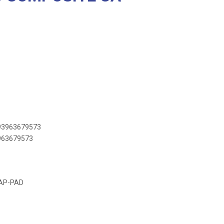
893963679573
3963679573
PAP-PAD