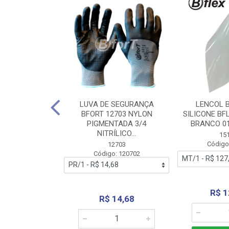
 BORRACHA
LUVA DE SEGURANÇA
LENCOL 
FLEX SEM LONA
BFORT 12703 NYLON
SILICONE BF
2,0X1000MM
PIGMENTADA 3/4
BRANCO 0
NITRÍLICO...
1179
15
: 151179
Código
12703
Código: 120702
70,66
R$ 1
R$ 14,68