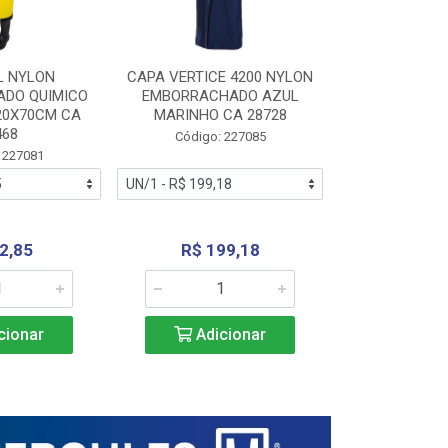
L NYLON
CAPA VERTICE 4200 NYLON
JARDINEIR
DO QUIMICO
EMBORRACHADO AZUL
NYLON EMB
20X70CM CA
MARINHO CA 28728
SANEAMEN
468
AMARE
Código: 227085
 227081
Código:
2,85
R$ 199,18
R$ 24
cionar
Adicionar
Adic