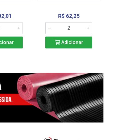
02,01
R$ 62,25
R$ 2.4
cionar
Adicionar
Adic