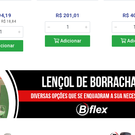
94,19
R$ 201,01
R$ 4
 R$ 18,84
Adicionar
Adi
cionar