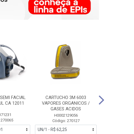
SEMI FACIAL
CARTUCHO 3M 6003
MASCARA FAC
UL CA 12011
VAPORES ORGANICOS /
3M 6700 P
GASES ACIDOS
371231
HB0043
H0002129056
 270065
Código:
Código: 270127