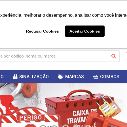
|
Já é cliente? - Entrar
Não é 
experiência, melhorar o desempenho, analisar como você intera
10%
PRIMEIRACOMPRA
 cupom
para
DESC
ganhar
Recusar Cookies
Aceitar Cookies
RO
SINALIZAÇÃO
MARCAS
COMBOS