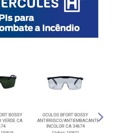
ORT BOSSY
OCULOS BFORT BOSSY
OCULOS BF
O VERDE CA
ANTIRRISCO/ANTIEMBACANTE
ANTIRRISCO/
674
INCOLOR CA 34674
VERDE C
 130619
Código: 130622
Código: