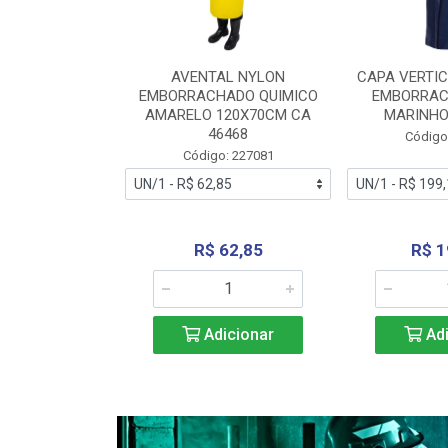
RA VERTICE
AVENTAL NYLON
CAPA VERTIC
BORRACHADO
EMBORRACHADO QUIMICO
EMBORRAC
ENTO 0190
AMARELO 120X70CM CA
MARINHO
REL...
46468
Código
: 227112
Código: 227081
240,69
R$ 62,85
R$ 1
icionar
Adicionar
Adi