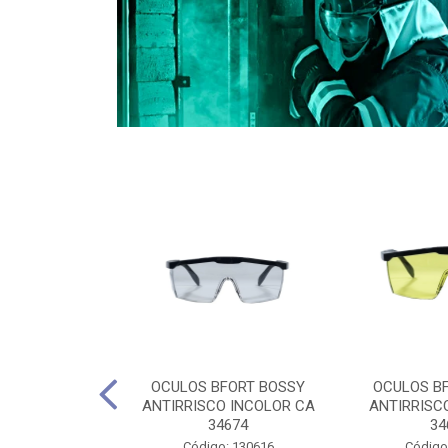
CULES 40CM
OCULOS BFORT BOSSY
OCULOS B
RO E 4,5M
ANTIRRISCO INCOLOR CA
ANTIRRISC
RIMENTO
34674
34
2D4045E
Código: 130616
Código