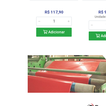
R$ 117,90
R$ 
331,36
Unidade:
Adicionar
icionar
Adi