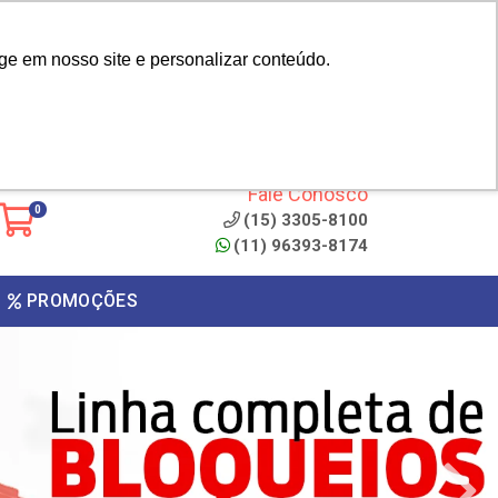
|
cliente? - Cadastrar
Área do Representante
ge em nosso site e personalizar conteúdo.
 de
Clique aqui para copiar o
código
ONTO
Fale Conosco
0
(15) 3305-8100
(11) 96393-8174
PROMOÇÕES