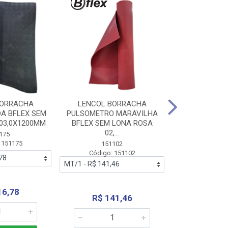
BORRACHA
LENCOL BORRACHA
LENCOL B
A BFLEX SEM
PULSOMETRO MARAVILHA
PULSOMETRO
03,0X1200MM
BFLEX SEM LONA ROSA
LONA B
02,...
02,0X1
175
 151175
151102
151
Código: 151102
Código:
16,78
R$ 141,46
R$ 14