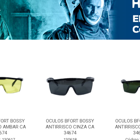
FORT BOSSY
OCULOS BFORT BOSSY
OCULOS BF
O AMBAR CA
ANTIRRISCO CINZA CA
ANTIRRISC
674
34674
34
: 130617
130618
Código: