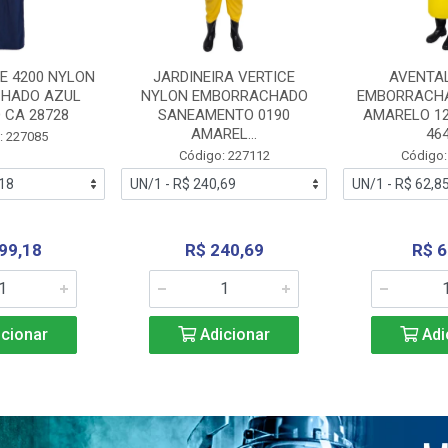
E 4200 NYLON
JARDINEIRA VERTICE
AVENTA
HADO AZUL
NYLON EMBORRACHADO
EMBORRACHA
 CA 28728
SANEAMENTO 0190
AMARELO 1
AMAREL...
46
: 227085
Código: 227112
Código:
99,18
R$ 240,69
R$ 6
cionar
Adicionar
Adi