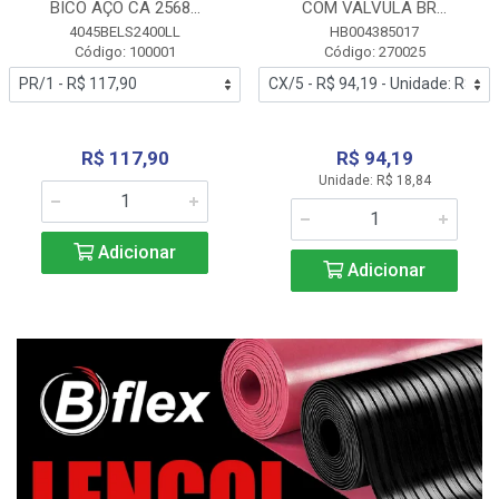
BICO AÇO CA 2568...
COM VALVULA BR...
4045BELS2400LL
HB004385017
Código: 100001
Código: 270025
R$ 117,90
R$ 94,19
Unidade: R$ 18,84
Adicionar
Adicionar