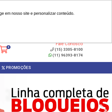
|
cliente? - Cadastrar
Área do Representante
ge em nosso site e personalizar conteúdo.
 de
Clique aqui para copiar o
código
ONTO
Fale Conosco
0
(15) 3305-8100
(11) 96393-8174
PROMOÇÕES