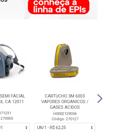
SEMI FACIAL
CARTUCHO 3M 6003
MASCARA FAC
UL CA 12011
VAPORES ORGANICOS /
3M 6700 P
GASES ACIDOS
371231
HB0043
H0002129056
 270065
Código:
Código: 270127