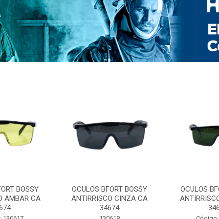
FORT BOSSY
OCULOS BFORT BOSSY
OCULOS BF
O AMBAR CA
ANTIRRISCO CINZA CA
ANTIRRISC
674
34674
34
: 130617
130618
Código: