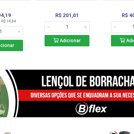
94,19
R$ 201,01
R$ 4
 R$ 18,84
Adicionar
Adi
cionar