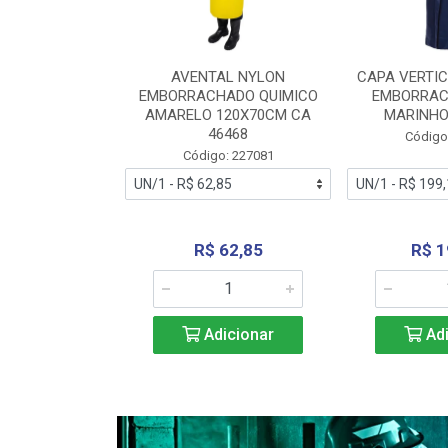
RA VERTICE
AVENTAL NYLON
CAPA VERTIC
BORRACHADO
EMBORRACHADO QUIMICO
EMBORRAC
ENTO 0190
AMARELO 120X70CM CA
MARINHO
REL...
46468
Código
: 227112
Código: 227081
240,69
R$ 62,85
R$ 1
icionar
Adicionar
Adi