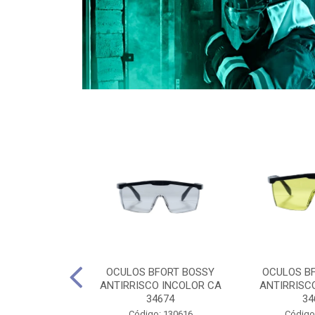
CULES 40CM
OCULOS BFORT BOSSY
OCULOS B
RO E 4,5M
ANTIRRISCO INCOLOR CA
ANTIRRISC
RIMENTO
34674
34
2D4045E
Código: 130616
Código