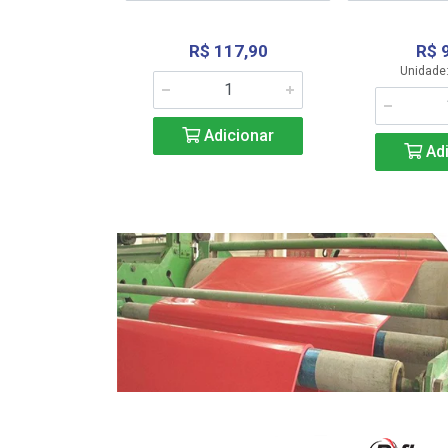
R$ 117,90
R$ 
331,36
Unidade:
Adicionar
icionar
Adi