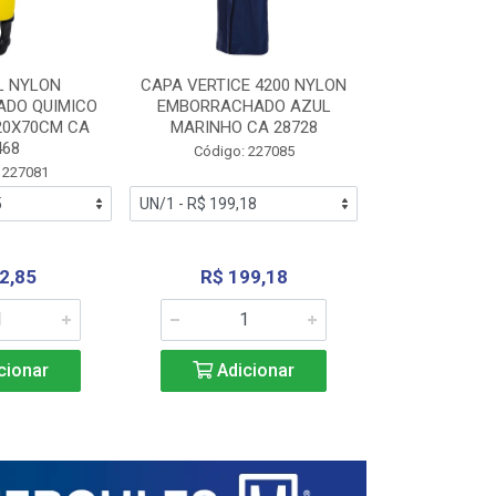
L NYLON
CAPA VERTICE 4200 NYLON
JARDINEIR
DO QUIMICO
EMBORRACHADO AZUL
NYLON EMB
20X70CM CA
MARINHO CA 28728
SANEAMEN
468
AMARE
Código: 227085
 227081
Código:
2,85
R$ 199,18
R$ 24
cionar
Adicionar
Adic