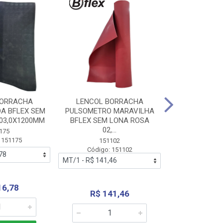
BORRACHA
LENCOL BORRACHA
LENCOL B
A BFLEX SEM
PULSOMETRO MARAVILHA
PULSOMETRO
03,0X1200MM
BFLEX SEM LONA ROSA
LONA B
02,...
02,0X1
175
 151175
151102
151
Código: 151102
Código:
16,78
R$ 141,46
R$ 14