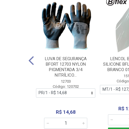
 BORRACHA
LUVA DE SEGURANÇA
LENCOL 
FLEX SEM LONA
BFORT 12703 NYLON
SILICONE BF
2,0X1000MM
PIGMENTADA 3/4
BRANCO 0
NITRÍLICO...
1179
15
: 151179
Código
12703
Código: 120702
70,66
R$ 1
R$ 14,68