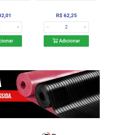
02,01
R$ 62,25
R$ 2.4
cionar
Adicionar
Adic