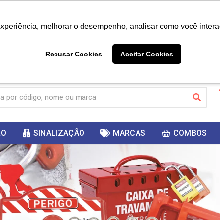
|
Já é cliente? - Entrar
Não é 
experiência, melhorar o desempenho, analisar como você intera
10%
PRIMEIRACOMPRA
 cupom
para
DESC
ganhar
Recusar Cookies
Aceitar Cookies
RO
SINALIZAÇÃO
MARCAS
COMBOS