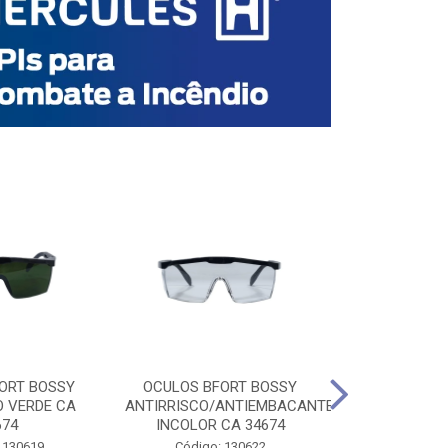
ORT BOSSY
OCULOS BFORT BOSSY
OCULOS BF
O VERDE CA
ANTIRRISCO/ANTIEMBACANTE
ANTIRRISCO/
674
INCOLOR CA 34674
VERDE C
 130619
Código: 130622
Código: