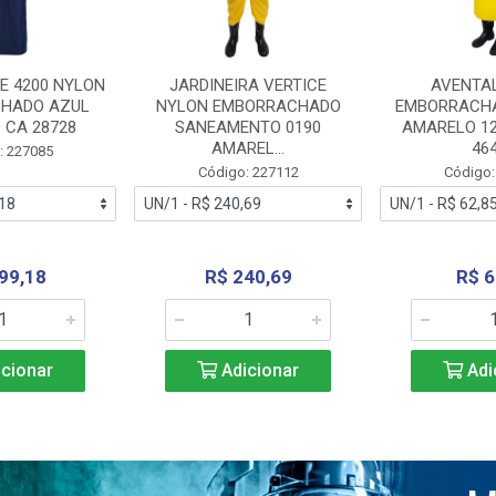
E 4200 NYLON
JARDINEIRA VERTICE
AVENTA
HADO AZUL
NYLON EMBORRACHADO
EMBORRACHA
 CA 28728
SANEAMENTO 0190
AMARELO 1
AMAREL...
46
: 227085
Código: 227112
Código:
99,18
R$ 240,69
R$ 6
cionar
Adicionar
Adi