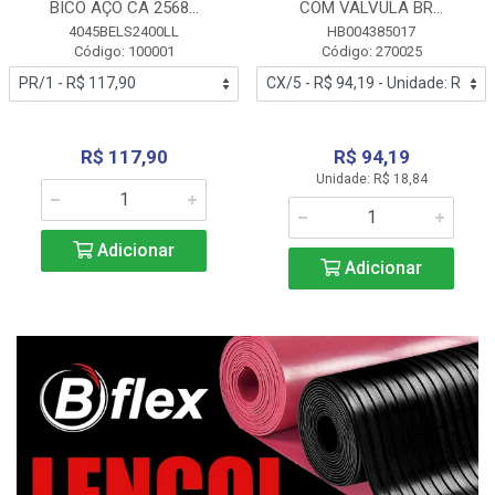
BICO AÇO CA 2568...
COM VALVULA BR...
4045BELS2400LL
HB004385017
Código: 100001
Código: 270025
R$ 117,90
R$ 94,19
Unidade: R$ 18,84
Adicionar
Adicionar