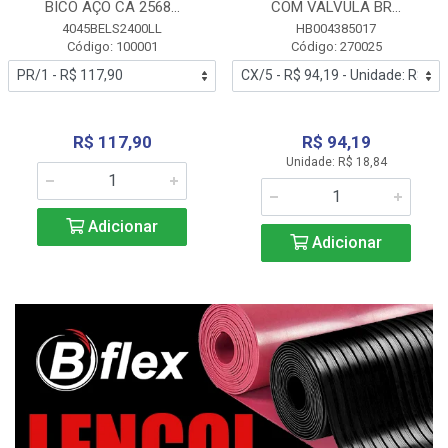
BICO AÇO CA 2568...
COM VALVULA BR...
4045BELS2400LL
HB004385017
Código: 100001
Código: 270025
R$ 117,90
R$ 94,19
Unidade: R$ 18,84
Adicionar
Adicionar