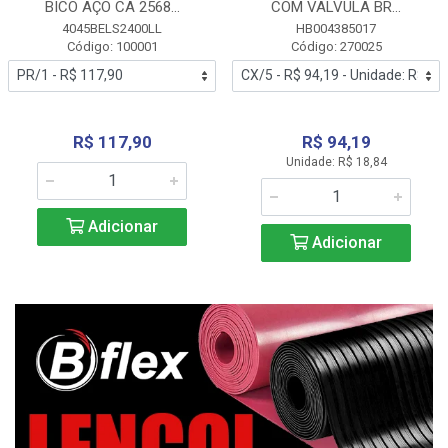
BICO AÇO CA 2568...
COM VALVULA BR...
4045BELS2400LL
HB004385017
Código: 100001
Código: 270025
R$ 117,90
R$ 94,19
Unidade: R$ 18,84
Adicionar
Adicionar