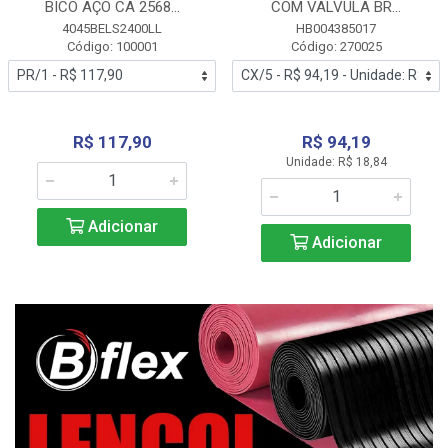
BICO AÇO CA 2568...
COM VALVULA BR...
4045BELS2400LL
HB004385017
Código: 100001
Código: 270025
R$ 117,90
R$ 94,19
Unidade: R$ 18,84
Adicionar
Adicionar