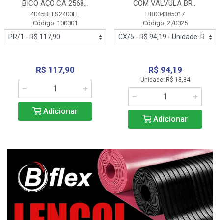
BICO AÇO CA 2568...
COM VALVULA BR...
4045BELS2400LL
HB004385017
Código: 100001
Código: 270025
R$ 117,90
R$ 94,19
Unidade: R$ 18,84
Adicionar
Adicionar