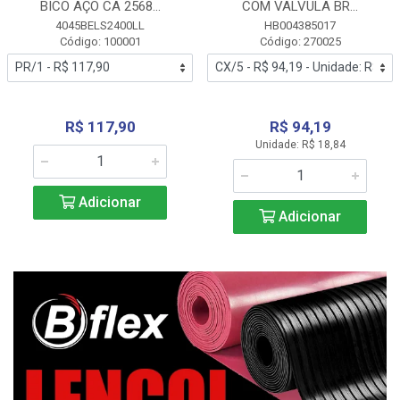
BICO AÇO CA 2568...
COM VALVULA BR...
4045BELS2400LL
HB004385017
Código: 100001
Código: 270025
R$ 117,90
R$ 94,19
Unidade: R$ 18,84
Adicionar
Adicionar